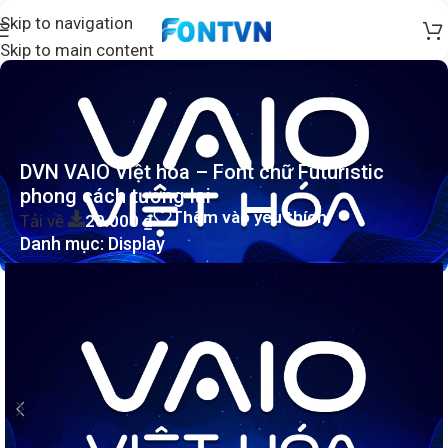
Skip to navigation
Skip to main content
DVN VAIO Việt hóa – Font chữ Futuristic
phong cách tương lai
Thêm vào yêu thích
Tải về
20.000
₫
Danh mục:
Display