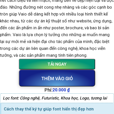
nét cách điệu và liền mạch, mang đến vẻ đẹp hiện đại và độc
đáo. Những đường nét cong nhẹ nhàng và các góc cạnh bo
tròn giúp Vaio dễ dàng kết hợp với nhiều loại hình thiết kế
khác nhau, từ các dự án kỹ thuật số như website, ứng dụng,
đến các ấn phẩm in ấn như poster, brochure, và bao bì sản
phẩm. Vaio là lựa chọn lý tưởng cho những ai muốn mang
lại sự mới mẻ và hiện đại cho tác phẩm của mình, đặc biệt
trong các dự án liên quan đến công nghệ, khoa học viễn
tưởng, và các sản phẩm mang tính tiên phong.
TẢI NGAY
THÊM VÀO GIỎ
Phí:
20.000
₫
Lọc font:
Công nghệ
,
Futuristic
,
Khoa học
,
Logo
,
tương lai
Cách thay thế ký tự giúp font hiển thị đẹp hơn