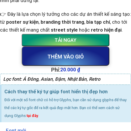
nhìn phải dừng lại.
👉 Đây là lựa chọn lý tưởng cho các dự án thiết kế sáng tạo:
từ
poster sự kiện
,
branding thời trang
,
bìa tạp chí
, cho tới
các thiết kế mang chất
street style
hoặc
retro hiện đại
.
TẢI NGAY
THÊM VÀO GIỎ
Phí:
20.000
₫
Lọc font:
Á Đông
,
Asian
,
Đậm
,
Nhật Bản
,
Retro
Cách thay thế ký tự giúp font hiển thị đẹp hơn
Đối với một số font chữ có hỗ trợ Glyphs, bạn cần sử dụng glyphs để thay
thể các ký tự gốc để ra kết quả đẹp mắt hơn. Bạn có thể xem cách sử
dụng Glyphs
tại đây
.
Font mới