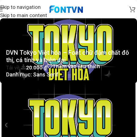
Skip to navigation
Skip to main content
DVN Tokyo Việt hóa – Font chữ đậm chất đô
thị, cá tính và hiện đại
Thêm vào yêu thích
Tải về
20.000
₫
Danh mục:
Sans Serif