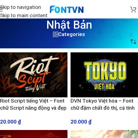
Skip to navigation
Skip to main content
Nhật Bản
Categories
Trang chủ
/
Sản phẩm được gắn thẻ “Nhật Bản”
Riot Script tiếng Việt – Font
DVN Tokyo Việt hóa – Font
chữ Script năng động và đẹp
chữ đậm chất đô thị, cá tính
mắt
và hiện đại
20.000
₫
20.000
₫