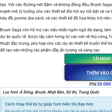
tạo. Với các đường nét đậm và không đồng đều, Brush Saga
mạnh mẽ, lý tưởng cho các thiết kế đòi hỏi sự nổi bật và cá t
tiêu đề, poster, bìa sách, và các thiết kế đồ họa khác trở nê
Brush Saga còn hỗ trợ các dấu nhấn ngôn ngữ đa dạng, làm 
dự án quốc tế. Được lấy cảm hứng từ các nét vẽ thủ công, f
thuật đặc trưng, phù hợp cho các dự án thiết kế muốn thể h
để tạo nên những tác phẩm đầy ấn tượng và sáng tạo.
TẢI NGAY
THÊM VÀO 
Phí:
20.000
Lọc font:
Á Đông
,
Brush
,
Nhật Bản
,
Sử thi
,
Trung Quốc
Cách thay thế ký tự giúp font hiển thị đẹp hơn
Đối với một số font chữ có hỗ trợ Glyphs, bạn cần sử dụng glyphs để thay 