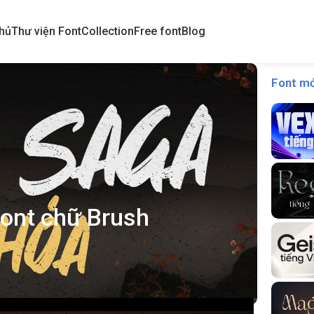
hủ
Thư viện Font
Collection
Free font
Blog
Font mớ
ont chữ Brush