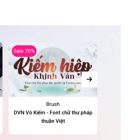
Sale 70%
Brush
DVN Vô Kiếm - Font chữ thư pháp
DVN Dulcet Sc
thuần Việt
chữ thư