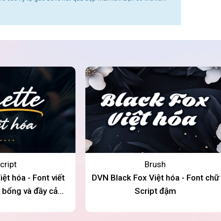
cript
Brush
ệt hóa - Font viết
DVN Black Fox Việt hóa - Font chữ
ay bổng và đầy cảm
Script đậm
xúc