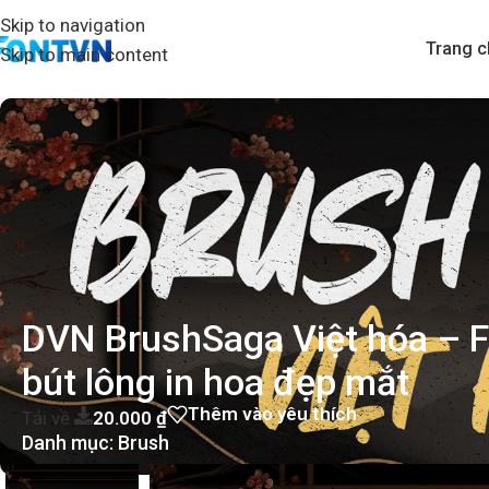
Skip to navigation
Trang c
Skip to main content
DVN BrushSaga Việt hóa – F
bút lông in hoa đẹp mắt
Thêm vào yêu thích
Tải về
20.000
₫
Danh mục:
Brush