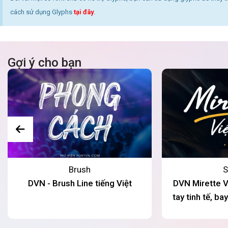
cách sử dụng Glyphs
tại đây
.
Gợi ý cho bạn
Brush
S
DVN - Brush Line tiếng Việt
DVN Mirette Vi
tay tinh tế, b