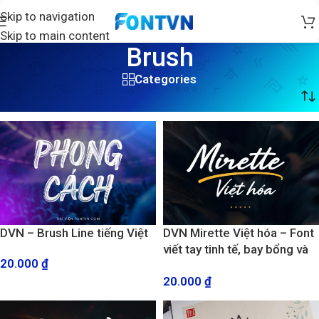
Skip to navigation
Skip to main content
Brush
Categories
Trang chủ
/
Sản phẩm được gắn thẻ “Brush”
DVN – Brush Line tiếng Việt
DVN Mirette Việt hóa – Font
viết tay tinh tế, bay bổng và
20.000
₫
đầy cảm xúc
20.000
₫