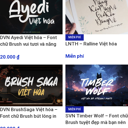
DVN Ayedi Việt hóa – Font
MIỄN PHÍ
LNTH – Ralline Việt hóa
chữ Brush vui tươi và năng
động
Miễn phí
20.000
₫
DVN BrushSaga Việt hóa –
MIỄN PHÍ
SVN Timber Wolf – Font chữ
Font chữ Brush bút lông in
Brush tuyệt đẹp mà bạn nên
hoa đẹp mắt