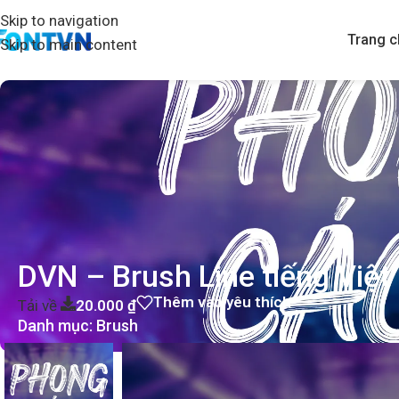
Skip to navigation
Trang c
Skip to main content
DVN – Brush Line tiếng Việt
Thêm vào yêu thích
Tải về
20.000
₫
Danh mục:
Brush