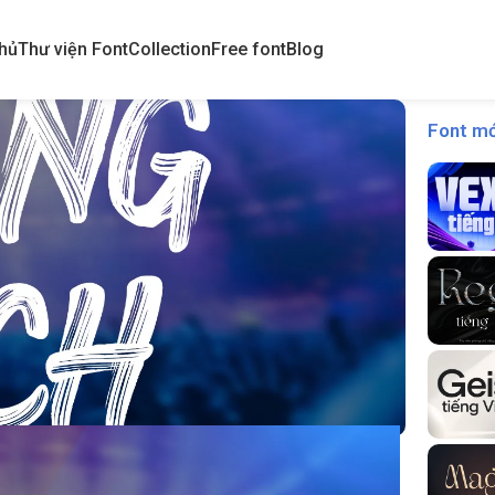
hủ
Thư viện Font
Collection
Free font
Blog
Font mớ