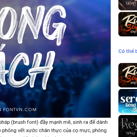
Có thể 
áp (brush font) đầy mạnh mẽ, sinh ra để dành
ô phỏng vết xước chân thực của cọ mực, phông