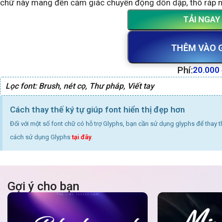
chữ này mang đến cảm giác chuyển động dồn dập, thô ráp 
TẢI NGAY
THÊM VÀO 
Phí:
20.000
Lọc font:
Brush
,
nét cọ
,
Thư pháp
,
Viết tay
Cách thay thế ký tự giúp font hiển thị đẹp hơn
Đối với một số font chữ có hỗ trợ Glyphs, bạn cần sử dụng glyphs để thay 
cách sử dụng Glyphs
tại đây
.
Gợi ý cho bạn