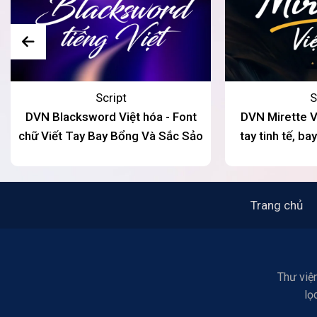
Script
S
DVN Blacksword Việt hóa - Font
DVN Mirette Vi
chữ Viết Tay Bay Bổng Và Sắc Sảo
tay tinh tế, b
Trang chủ
Thư viện
lọ