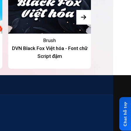
Brush
DVN Black Fox Việt hóa - Font chữ
Thư Pháp Lạ
Script đậm
Brush thư