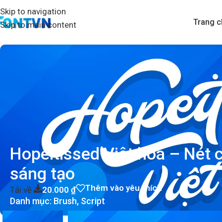
Skip to navigation
Trang c
Skip to main content
Hopeitissed Việt hóa – Nét 
sáng tạo
Thêm vào yêu thích
Tải về
20.000
₫
Danh mục:
Brush
,
Script