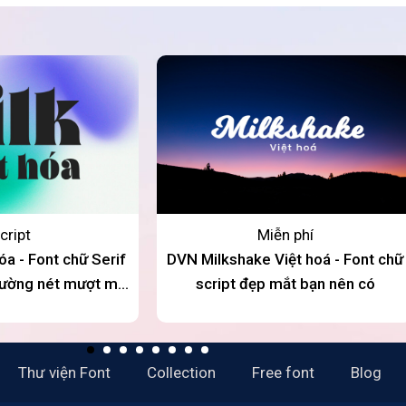
cript
Miễn phí
óa - Font chữ Serif
DVN Milkshake Việt hoá - Font chữ
đường nét mượt mà
script đẹp mắt bạn nên có
quý phái
Thư viện Font
Collection
Free font
Blog