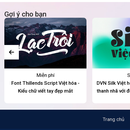
Gợi ý cho bạn
Miễn phí
S
Font Thillends Script Việt hóa -
DVN Silk Việt h
Kiểu chữ viết tay đẹp mắt
thanh nhã với 
và 
Trang chủ