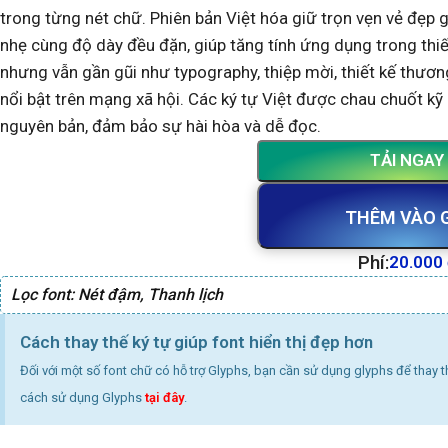
trong từng nét chữ. Phiên bản Việt hóa giữ trọn vẹn vẻ đẹp
nhẹ cùng độ dày đều đặn, giúp tăng tính ứng dụng trong thiế
nhưng vẫn gần gũi như typography, thiệp mời, thiết kế thươ
nổi bật trên mạng xã hội. Các ký tự Việt được chau chuốt kỹ 
nguyên bản, đảm bảo sự hài hòa và dễ đọc.
TẢI NGAY
THÊM VÀO 
Phí:
20.000
Lọc font:
Nét đậm
,
Thanh lịch
Cách thay thế ký tự giúp font hiển thị đẹp hơn
Đối với một số font chữ có hỗ trợ Glyphs, bạn cần sử dụng glyphs để thay 
cách sử dụng Glyphs
tại đây
.