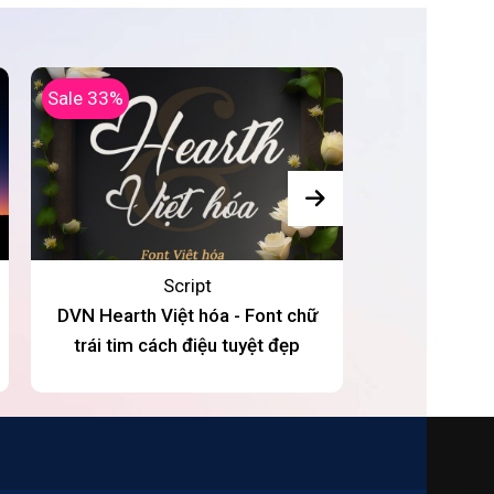
Sale 33%
Script
DVN Hearth Việt hóa - Font chữ
LNTH-Christm
trái tim cách điệu tuyệt đẹp
hóa - Font c