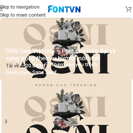
Skip to navigation
Skip to main content
DVN Qeni Việt hóa – Font chữ hiện đại và
sang trọng theo xu hướng mới nhất
Thêm vào yêu thích
Tải về
20.000
₫
Danh mục:
Sans Serif