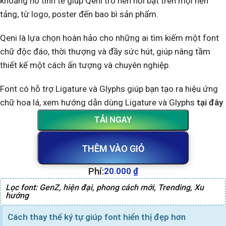
khoảng hở tinh tế giúp Qeni trở nên nổi bật trên mọi nền
tảng, từ logo, poster đến bao bì sản phẩm.
Qeni là lựa chọn hoàn hảo cho những ai tìm kiếm một font
chữ độc đáo, thời thượng và đầy sức hút, giúp nâng tầm
thiết kế một cách ấn tượng và chuyên nghiệp.
Font có hỗ trợ Ligature và Glyphs giúp bạn tạo ra hiệu ứng
chữ hoa lá, xem hướng dẫn dùng Ligature và Glyphs
tại đây
TẢI NGAY
THÊM VÀO GIỎ
Phí:
20.000
₫
Lọc font:
GenZ
,
hiện đại
,
phong cách mới
,
Trending
,
Xu
hướng
Cách thay thế ký tự giúp font hiển thị đẹp hơn