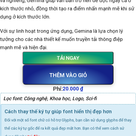
và nghiêng, Gemina giúp văn bản trở nên dễ đọc ngay cả ở
kích thước nhỏ, đồng thời tạo ra điểm nhấn mạnh mẽ khi sử
dụng ở kích thước lớn.
Với sự linh hoạt trong ứng dụng, Gemina là lựa chọn lý
tưởng cho các nhà thiết kế muốn truyền tải thông điệp
mạnh mẽ và hiện đại.
TẢI NGAY
THÊM VÀO GIỎ
Phí:
20.000
₫
Lọc font:
Công nghệ
,
Khoa học
,
Logo
,
Sci-fi
Cách thay thế ký tự giúp font hiển thị đẹp hơn
Đối với một số font chữ có hỗ trợ Glyphs, bạn cần sử dụng glyphs để thay
thể các ký tự gốc để ra kết quả đẹp mắt hơn. Bạn có thể xem cách sử