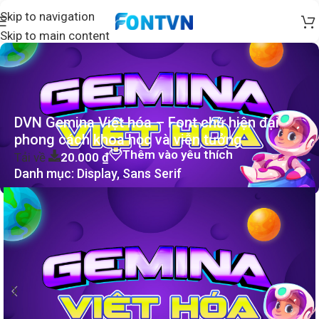
Skip to navigation
Skip to main content
DVN Gemina Việt hóa – Font chữ hiện đại
phong cách khoa học và viễn tưởng
Thêm vào yêu thích
Tải về
20.000
₫
Danh mục:
Display
,
Sans Serif