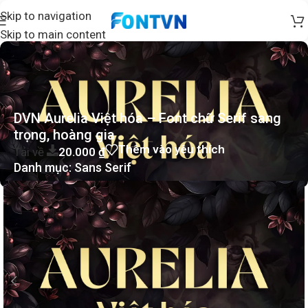
Skip to navigation
Skip to main content
DVN Aurelia Việt hóa – Font chữ Serif sang
trọng, hoàng gia
Thêm vào yêu thích
Tải về
20.000
₫
Danh mục:
Sans Serif