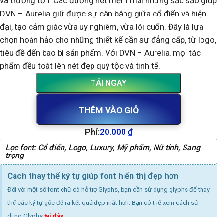
và trường tồn. Các đường nét mềm mại nhưng sắc sảo giúp
DVN – Aurelia giữ được sự cân bằng giữa cổ điển và hiện
đại, tạo cảm giác vừa uy nghiêm, vừa lôi cuốn. Đây là lựa
chọn hoàn hảo cho những thiết kế cần sự đẳng cấp, từ logo,
tiêu đề đến bao bì sản phẩm. Với DVN – Aurelia, mọi tác
phẩm đều toát lên nét đẹp quý tộc và tinh tế.
TẢI NGAY
THÊM VÀO GIỎ
Phí:
20.000
₫
Lọc font:
Cổ điển
,
Logo
,
Luxury
,
Mỹ phẩm
,
Nữ tính
,
Sang
trọng
Cách thay thế ký tự giúp font hiển thị đẹp hơn
Đối với một số font chữ có hỗ trợ Glyphs, bạn cần sử dụng glyphs để thay
thể các ký tự gốc để ra kết quả đẹp mắt hơn. Bạn có thể xem cách sử
dụng Glyphs
tại đây
.