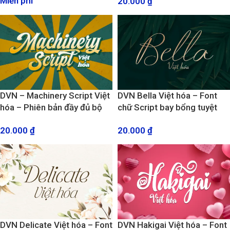
Miễn phí
20.000
₫
DVN – Machinery Script Việt
DVN Bella Việt hóa – Font
hóa – Phiên bản đầy đủ bộ
chữ Script bay bổng tuyệt
số và dấu mới
đẹp
20.000
₫
20.000
₫
DVN Delicate Việt hóa – Font
DVN Hakigai Việt hóa – Font