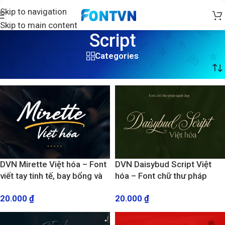
Skip to navigation
Skip to main content
Script
Categories
Trang chủ
/
Script
/
Trang 4
DVN Mirette Việt hóa – Font
DVN Daisybud Script Việt
viết tay tinh tế, bay bổng và
hóa – Font chữ thư pháp
đầy cảm xúc
tuyệt đẹp phiên bản sữa lỗi
20.000
₫
20.000
₫
dấu và đủ bộ số