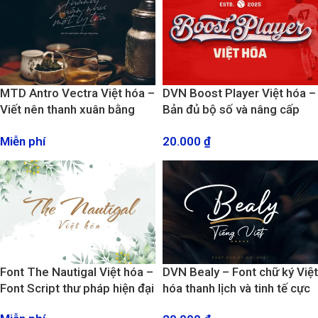
MTD Antro Vectra Việt hóa –
DVN Boost Player Việt hóa –
Viết nên thanh xuân bằng
Bản đủ bộ số và nâng cấp
những nét mềm mại
kiểu chữ
Miễn phí
20.000
₫
Font The Nautigal Việt hóa –
DVN Bealy – Font chữ ký Việt
Font Script thư pháp hiện đại
hóa thanh lịch và tinh tế cực
kỳ đẹp mắt