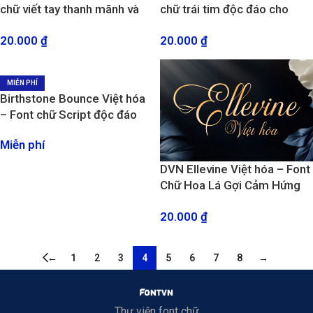
chữ viết tay thanh mãnh và
chữ trái tim độc đáo cho
tinh tế
ngày Valentine
20.000
₫
20.000
₫
MIỄN PHÍ
Birthstone Bounce Việt hóa
– Font chữ Script độc đáo
Miễn phí
DVN Ellevine Việt hóa – Font
Chữ Hoa Lá Gợi Cảm Hứng
Từ Thiên Nhiên
20.000
₫
←
1
2
3
4
5
6
7
8
→
Thư viện font chữ