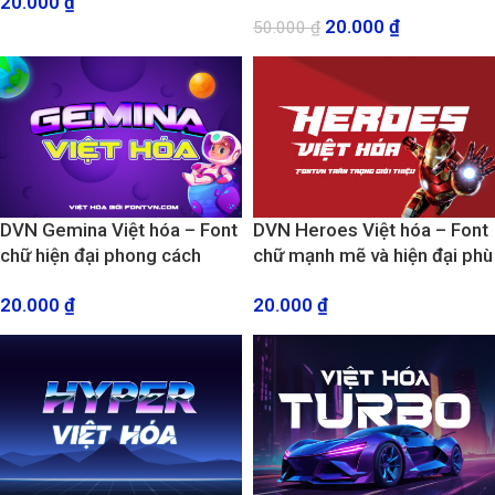
20.000
₫
hiện đại với 6 Style
20.000
₫
50.000
₫
DVN Gemina Việt hóa – Font
DVN Heroes Việt hóa – Font
chữ hiện đại phong cách
chữ mạnh mẽ và hiện đại phù
khoa học và viễn tưởng
hợp logo gaming, truyện
20.000
₫
20.000
₫
tranh