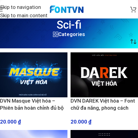
Skip to navigation
Skip to main content
Sci-fi
Categories
Trang chủ
/
Sản phẩm được gắn thẻ “Sci-fi”
/
Trang 2
DVN Masque Việt hóa –
DVN DAREK Việt hóa – Font
Phiên bản hoàn chỉnh đủ bộ
chữ đa năng, phong cách
số và sửa lỗi dấu câu
độc đáo cho mọi dự án thiết
20.000
₫
20.000
₫
kế