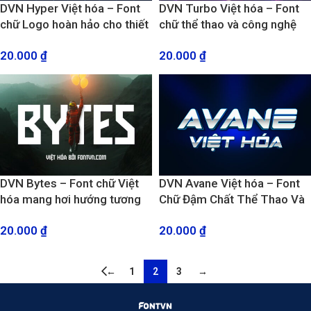
DVN Hyper Việt hóa – Font
DVN Turbo Việt hóa – Font
chữ Logo hoàn hảo cho thiết
chữ thể thao và công nghệ
kế công nghệ, thể thao
cực kỳ hiện đại
20.000
₫
20.000
₫
DVN Bytes – Font chữ Việt
DVN Avane Việt hóa – Font
hóa mang hơi hướng tương
Chữ Đậm Chất Thể Thao Và
lai, khoa học công nghệ
Năng Động
20.000
₫
20.000
₫
←
1
2
3
→