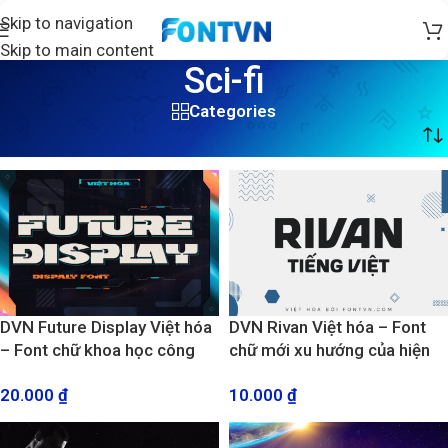
Skip to navigation
Skip to main content
Sci-fi
Categories
Trang chủ
/
Sản phẩm được gắn thẻ “Sci-fi”
/
Trang 3
DVN Future Display Việt hóa
DVN Rivan Việt hóa – Font
– Font chữ khoa học công
chữ mới xu hướng của hiện
nghệ tương lai
đại và tối giản
20.000
₫
10.000
₫