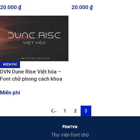
nghệ
thời gian
20.000
₫
20.000
₫
MIỄN PHÍ
DVN Dune Rise Việt hóa –
Font chữ phong cách khoa
học viễn tưởng
Miễn phí
←
1
2
3
Thư viện font chữ