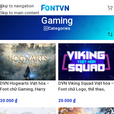
Skip to navigation
Skip to main content
Gaming
Categories
Trang chủ
/
Sản phẩm được gắn thẻ “Gaming”
/
Trang 2
DVN Hogwarts Việt hóa –
DVN Viking Squad Việt hóa –
Font chữ Gaming, Harry
Font chữ Logo, thể thao,
Potter cực đỉnh
công nghệ cứng cáp và
30.000
₫
20.000
₫
mạnh mẽ