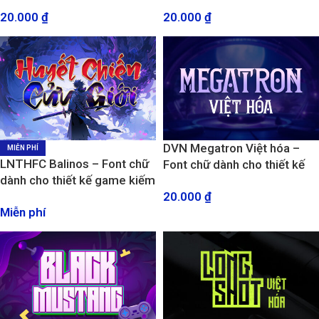
Thời Gian
GENZ
20.000
₫
20.000
₫
DVN Megatron Việt hóa –
MIỄN PHÍ
LNTHFC Balinos – Font chữ
Font chữ dành cho thiết kế
dành cho thiết kế game kiếm
Poster phim, game
20.000
₫
hiệp, cổ trang
Miễn phí