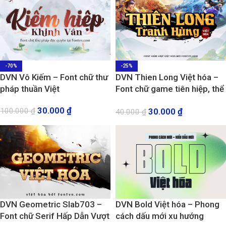
-70%
-25%
DVN Vô Kiếm – Font chữ thư
DVN Thien Long Việt hóa –
pháp thuần Việt
Font chữ game tiên hiệp, thể
thao, gothic
30.000
₫
30.000
₫
100.000
₫
40.000
₫
DVN Geometric Slab703 –
DVN Bold Việt hóa – Phong
Font chữ Serif Hấp Dẫn Vượt
cách dấu mới xu hướng