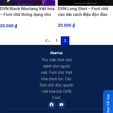
DVN Black Mustang Việt hóa
DVN Long Shot – Font chữ
– Font chữ thông dụng cho
cao dài cách điệu độc đáo
ESport, gaming và thể thao
20.000
₫
20.000
₫
←
1
2
Thư viện font chữ
dành cho người
việt. Font chữ Việt
hóa chọn lọc. Các
font chữ độc quyền
việt hóa bởi DVN
Font.