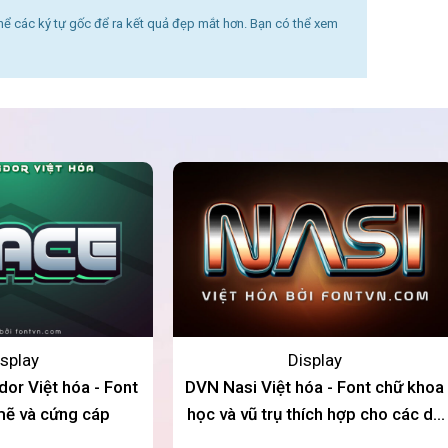
thể các ký tự gốc để ra kết quả đẹp mắt hơn. Bạn có thể xem
splay
Display
or Việt hóa - Font
DVN Nasi Việt hóa - Font chữ khoa
ẽ và cứng cáp
học và vũ trụ thích hợp cho các dự
án sáng tạo, tiền điện tử, Logo