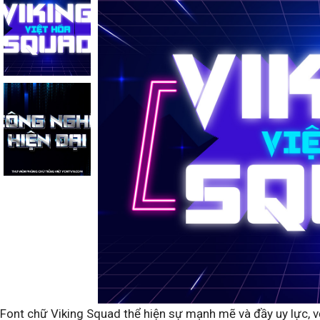
Font chữ Viking Squad thể hiện sự mạnh mẽ và đầy uy lực, 