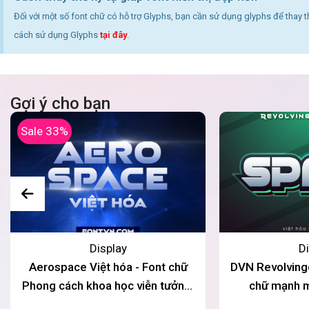
Đối với một số font chữ có hỗ trợ Glyphs, bạn cần sử dụng glyphs để thay 
cách sử dụng Glyphs
tại đây
.
Gợi ý cho bạn
Sale 33%
Display
Di
Aerospace Việt hóa - Font chữ
DVN Revolvingd
Phong cách khoa học viễn tưởng,
chữ mạnh m
hiện đại