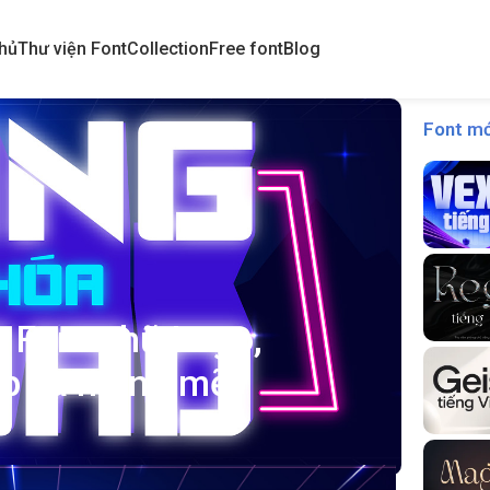
hủ
Thư viện Font
Collection
Free font
Blog
Font mớ
– Font chữ Logo,
áp và mạnh mẽ