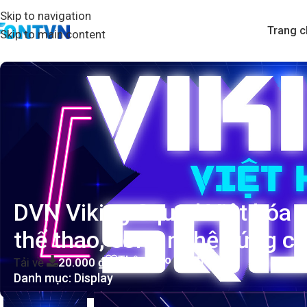
Skip to navigation
Trang c
Skip to main content
DVN Viking Squad Việt hóa 
thể thao, công nghệ cứng c
Thêm vào yêu thích
Tải về
20.000
₫
Danh mục:
Display