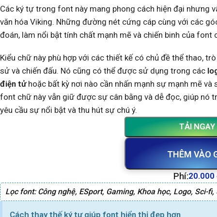
Các ký tự trong font này mang phong cách hiện đại nhưng v
văn hóa Viking. Những đường nét cứng cáp cùng với các gó
đoán, làm nổi bật tính chất mạnh mẽ và chiến binh của font 
Kiểu chữ này phù hợp với các thiết kế có chủ đề thể thao, trò
sử và chiến đấu. Nó cũng có thể được sử dụng trong các
lo
điện tử
hoặc bất kỳ nơi nào cần nhấn mạnh sự mạnh mẽ và s
font chữ này vẫn giữ được sự cân bằng và dễ đọc, giúp nó tr
yêu cầu sự nổi bật và thu hút sự chú ý.
TẢI NGAY
THÊM VÀO 
Phí:
20.000
Lọc font:
Công nghệ
,
ESport
,
Gaming
,
Khoa học
,
Logo
,
Sci-fi
,
Cách thay thế ký tự giúp font hiển thị đẹp hơn