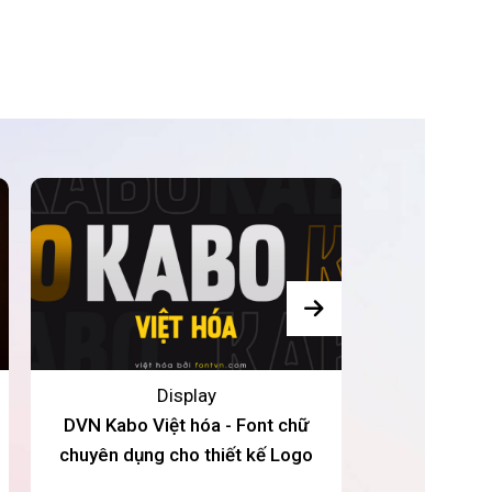
Display
DVN Kabo Việt hóa - Font chữ
LNTH Pincoy
chuyên dụng cho thiết kế Logo
Font chữ p
đ