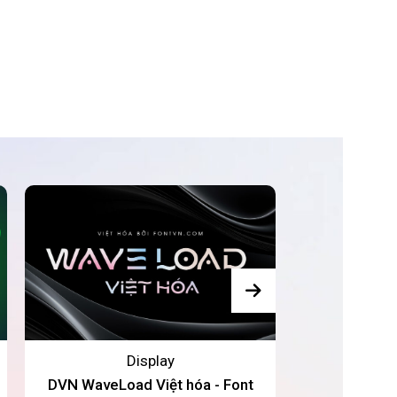
Display
DVN WaveLoad Việt hóa - Font
Sunset Việt h