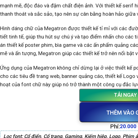
mạnh mẽ, độc đáo và đậm chất điện ảnh. Với thiết kế serif 
thanh thoát và sắc sảo, tạo nên sự cân bằng hoàn hảo giữa v
Hình dáng chữ của Megatron được thiết kế tỉ mỉ với các đư
tiết tinh tế, giúp thu hút sự chú ý và tạo điểm nhấn cho các
án thiết kế poster phim, bìa game và các ấn phẩm quảng cáo
mẽ và ấn tượng, Megatron giúp các thiết kế trở nên nổi bật 
Ứng dụng của Megatron không chỉ dừng lại ở việc thiết kế 
cho các tiêu đề trang web, banner quảng cáo, thiết kế Logo 
hoạt của font chữ này giúp nó trở thành một công cụ đắc lực 
TẢI NGAY
THÊM VÀO 
Phí:
20.000
Lọc font:
Cổ điển
,
Cổ trang
,
Gaming
,
Kiếm hiệp
,
Logo
,
Phim 