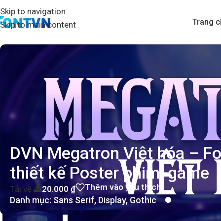
Skip to navigation
Trang c
Skip to main content
DVN Megatron Việt hóa – Fo
thiết kế Poster phim, game
Thêm vào yêu thích
Tải về
20.000
₫
Danh mục:
Sans Serif
,
Display
,
Gothic