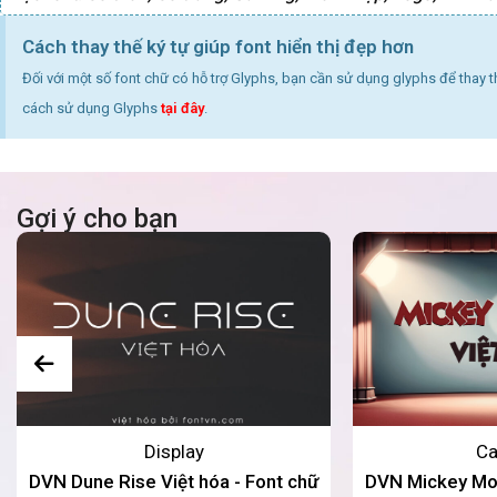
Cách thay thế ký tự giúp font hiển thị đẹp hơn
Đối với một số font chữ có hỗ trợ Glyphs, bạn cần sử dụng glyphs để thay 
cách sử dụng Glyphs
tại đây
.
Gợi ý cho bạn
Display
Ca
DVN Dune Rise Việt hóa - Font chữ
DVN Mickey Mou