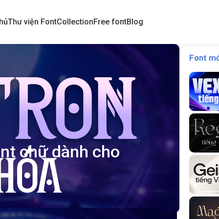
hủ
Thư viện Font
Collection
Free font
Blog
Font mớ
nt chữ dành cho