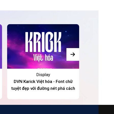
Display
DVN Karick Việt hóa - Font chữ
DVN ROBOTE
tuyệt đẹp với đường nét phá cách
Font chữ ấn 
c