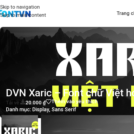
Skip to navigation
Trang c
Skip to main content
DVN Xaric – Font chữ Việt h
Thêm vào yêu thích
Tải về
20.000
₫
Danh mục:
Display
,
Sans Serif