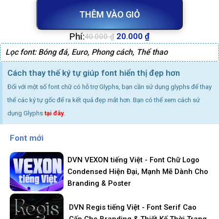
THÊM VÀO GIỎ
Phí:
20.000
₫
40.000
₫
Lọc font:
Bóng đá
,
Euro
,
Phong cách
,
Thể thao
Cách thay thế ký tự giúp font hiển thị đẹp hơn
Đối với một số font chữ có hỗ trợ Glyphs, bạn cần sử dụng glyphs để thay
thể các ký tự gốc để ra kết quả đẹp mắt hơn. Bạn có thể xem cách sử
dụng Glyphs
tại đây
.
Font mới
DVN VEXON tiếng Việt - Font Chữ Logo
Condensed Hiện Đại, Mạnh Mẽ Dành Cho
Branding & Poster
DVN Regis tiếng Việt - Font Serif Cao
Cấp Cho Branding & Thiết Kế Thời Trang