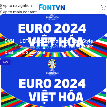
Skip to navigation
Skip to main content
DVN – UEFA Euro Việt hóa trọn bộ 4 Style
Thêm vào yêu thích
Tải về
20.000
₫
40.000
₫
Danh mục:
Sans Serif
-50%