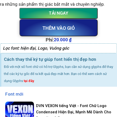
ra những sản phẩm thị giác bắt mắt và chuyên nghiệp.
TẢI NGAY
THÊM VÀO GIỎ
Phí:
20.000
₫
Lọc font:
hiện đại
,
Logo
,
Vuông góc
Cách thay thế ký tự giúp font hiển thị đẹp hơn
Đối với một số font chữ có hỗ trợ Glyphs, bạn cần sử dụng glyphs để thay
thể các ký tự gốc để ra kết quả đẹp mắt hơn. Bạn có thể xem cách sử
dụng Glyphs
tại đây
.
Font mới
DVN VEXON tiếng Việt - Font Chữ Logo
Condensed Hiện Đại, Mạnh Mẽ Dành Cho