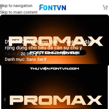
Skip to navigation
Skip to main content
DVN PROMAX tiếng Việt – Font chữ đậm và
rộng dùng cho tiêu đề cần sự chú ý
Thêm vào yêu thích
Tải về
20.000
₫
Danh mục:
Sans Serif