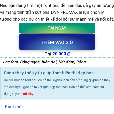
Nếu bạn đang tìm một font tiêu đề hiện đại, dễ gây ấn tượng
và mang tinh thần bứt phá, DVN PROMAX là lựa chọn lý
tưởng cho các dự án thiết kế đòi hỏi sự mạnh mẽ và nổi bật.
TẢI NGAY
THÊM VÀO GIỎ
Phí:
20.000
₫
Lọc font:
Công nghệ
,
hiện đại
,
Nét đậm
,
Rộng
Cách thay thế ký tự giúp font hiển thị đẹp hơn
Đối với một số font chữ có hỗ trợ Glyphs, bạn cần sử dụng glyphs để thay
thể các ký tự gốc để ra kết quả đẹp mắt hơn. Bạn có thể xem cách sử
dụng Glyphs
tại đây
.
Font mới