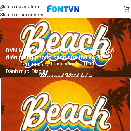
Skip to navigation
Skip to main content
DVN MVB Mascot Việt hóa – Font chữ cổ
điển mang phong cách của thế kỷ 20
Thêm vào yêu thích
Tải về
10.000
₫
Danh mục:
Display