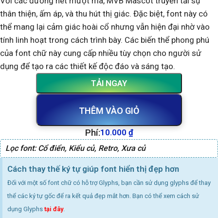
Với các đường nét mượt mà, MVB Mascot truyền tải sự
thân thiện, ấm áp, và thu hút thị giác. Đặc biệt, font này có
thể mang lại cảm giác hoài cổ nhưng vẫn hiện đại nhờ vào
tính linh hoạt trong cách trình bày. Các biến thể phong phú
của font chữ này cung cấp nhiều tùy chọn cho người sử
dụng để tạo ra các thiết kế độc đáo và sáng tạo.
TẢI NGAY
THÊM VÀO GIỎ
Phí:
10.000
₫
Lọc font:
Cổ điển
,
Kiểu củ
,
Retro
,
Xưa củ
Cách thay thế ký tự giúp font hiển thị đẹp hơn
Đối với một số font chữ có hỗ trợ Glyphs, bạn cần sử dụng glyphs để thay
thể các ký tự gốc để ra kết quả đẹp mắt hơn. Bạn có thể xem cách sử
dụng Glyphs
tại đây
.