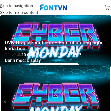
Skip to navigation
Skip to main content
DVN Grapple Việt hóa – Font chữ công nghệ
khoa học
Thêm vào yêu thích
Tải về
20.000
₫
Danh mục:
Display