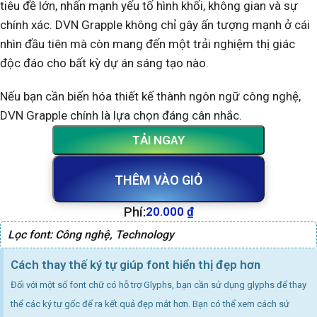
tiêu đề lớn, nhấn mạnh yếu tố hình khối, không gian và sự
chính xác. DVN Grapple không chỉ gây ấn tượng mạnh ở cái
nhìn đầu tiên mà còn mang đến một trải nghiệm thị giác
độc đáo cho bất kỳ dự án sáng tạo nào.
Nếu bạn cần biến hóa thiết kế thành ngôn ngữ công nghệ,
DVN Grapple chính là lựa chọn đáng cân nhắc.
TẢI NGAY
THÊM VÀO GIỎ
Phí:
20.000
₫
Lọc font:
Công nghệ
,
Technology
Cách thay thế ký tự giúp font hiển thị đẹp hơn
Đối với một số font chữ có hỗ trợ Glyphs, bạn cần sử dụng glyphs để thay
thể các ký tự gốc để ra kết quả đẹp mắt hơn. Bạn có thể xem cách sử