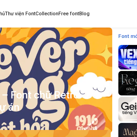
hủ
Thư viện Font
Collection
Free font
Blog
Font mớ
 – Font chữ Retro
dự án