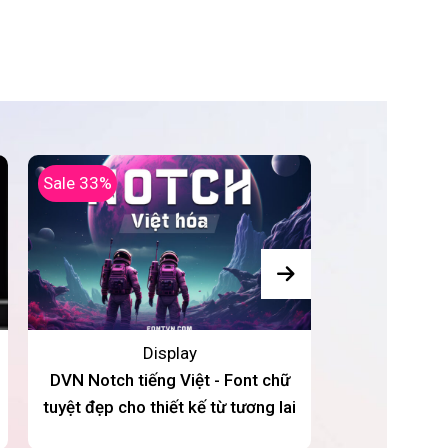
Sale 33%
Display
DVN Notch tiếng Việt - Font chữ
Retro Warp 
tuyệt đẹp cho thiết kế từ tương lai
đậm chất cổ 
N