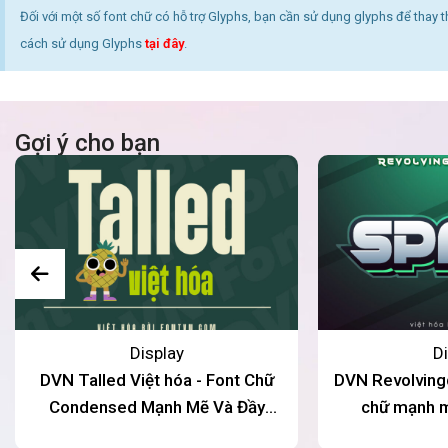
Đối với một số font chữ có hỗ trợ Glyphs, bạn cần sử dụng glyphs để thay 
cách sử dụng Glyphs
tại đây
.
Gợi ý cho bạn
Display
Di
DVN Talled Việt hóa - Font Chữ
DVN Revolvingd
Condensed Mạnh Mẽ Và Đầy
chữ mạnh m
Phong Cách