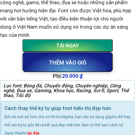
công nghệ, game, thể thao, đua xe hoặc những sản phẩm
mang hơi hướng hiện đại. Font còn được Việt hóa, phù hợp
với văn bản tiếng Việt, tạo điều kiện thuận lợi cho người
dùng ở Việt Nam muốn sử dụng nó trong các dự án sáng
tạo của mình.
TẢI NGAY
THÊM VÀO GIỎ
Phí:
20.000
₫
Lọc font:
Bóng đá
,
Chuyển động
,
Chuyên nghiệp
,
Công
nghệ
,
Đua xe
,
Gaming
,
Khoa học
,
Racing
,
Sci-fi
,
Sport
,
Thể
thao
,
Tốc độ
Cách thay thế ký tự giúp font hiển thị đẹp hơn
Đối với một số font chữ có hỗ trợ Glyphs, bạn cần sử dụng glyphs để thay
thể các ký tự gốc để ra kết quả đẹp mắt hơn. Bạn có thể xem cách sử
dụng Glyphs
tại đây
.