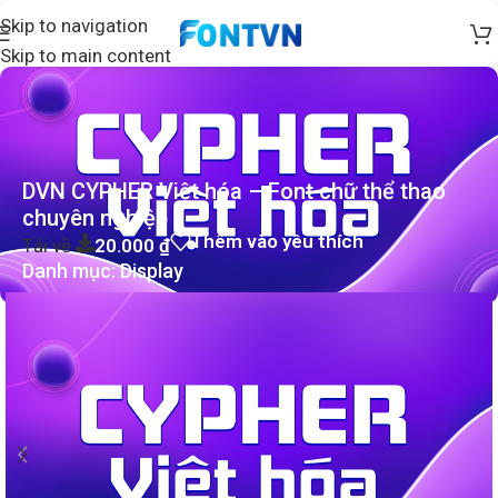
Skip to navigation
Skip to main content
DVN CYPHER Việt hóa – Font chữ thể thao
chuyên nghiệp
Thêm vào yêu thích
Tải về
20.000
₫
Danh mục:
Display