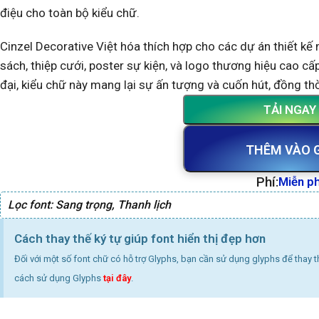
điệu cho toàn bộ kiểu chữ.
Cinzel Decorative Việt hóa thích hợp cho các dự án thiết kế 
sách, thiệp cưới, poster sự kiện, và logo thương hiệu cao cấp
đại, kiểu chữ này mang lại sự ấn tượng và cuốn hút, đồng th
TẢI NGAY
THÊM VÀO 
Phí:
Miễn ph
Lọc font:
Sang trọng
,
Thanh lịch
Cách thay thế ký tự giúp font hiển thị đẹp hơn
Đối với một số font chữ có hỗ trợ Glyphs, bạn cần sử dụng glyphs để thay 
cách sử dụng Glyphs
tại đây
.