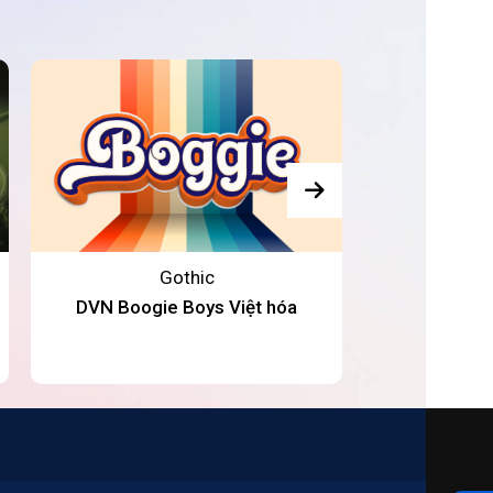
Gothic
DVN Boogie Boys Việt hóa
Retro Warp 
đậm chất cổ 
N