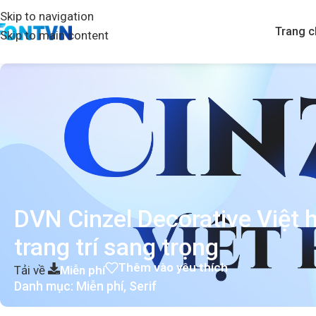
Skip to navigation
Trang c
Skip to main content
DVN Cinzel Decorative Việt 
trang trí sang trọng
Thêm vào yêu thích
Tải về
Miễn phí
Danh mục:
Miễn phí
,
Serif