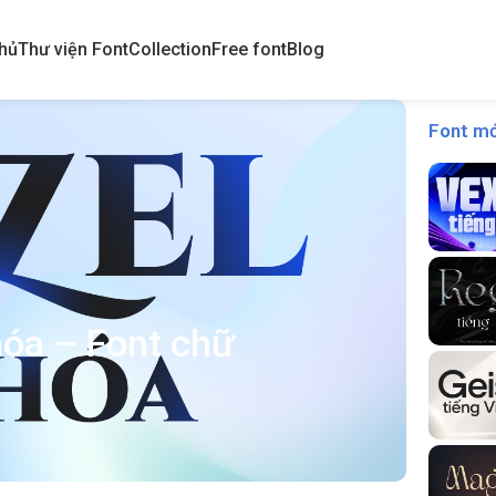
hủ
Thư viện Font
Collection
Free font
Blog
Font mớ
hóa – Font chữ