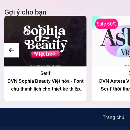
Gợi ý cho bạn
Sale 50%
Serif
DVN Sophia Beauty Việt hóa - Font
DVN Astera Vi
chữ thanh lịch cho thiết kế thiệp
Serif thời th
mời đám cưới
thương h
Trang chủ