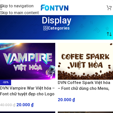
Skip to navigation
Skip to main content
Display
Categories
Trang chủ
/
Display
/
Trang 16
DVN Coffee Spark Việt hóa
-50%
DVN Vampire War Việt hóa –
– Font chữ dùng cho Menu,
Font chữ tuyệt đẹp cho Logo
Poster, Logo quán cà phê,
20.000
₫
trà sữa
20.000
₫
40.000
₫