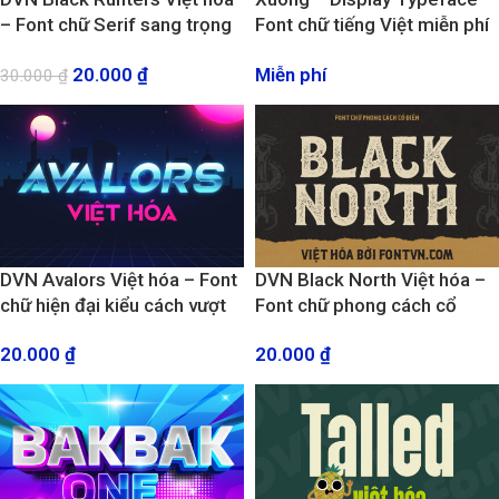
– Font chữ Serif sang trọng
Font chữ tiếng Việt miễn phí
cho thiết kế Spa, mỹ phẩm
phong cách miền Tây
20.000
₫
Miễn phí
30.000
₫
DVN Avalors Việt hóa – Font
DVN Black North Việt hóa –
chữ hiện đại kiểu cách vượt
Font chữ phong cách cổ
thời gian
điển, xưa củ
20.000
₫
20.000
₫