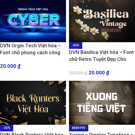
DVN Orgin Tech Việt hóa –
-33%
DVN Basilica Việt hóa – Font
Font chữ phong cách công
chữ Retro Tuyệt Đẹp Cho
nghệ
20.000
₫
Thiết Kế Logo và Poster
20.000
₫
30.000
₫
-33%
MIỄN PHÍ
DVN Black Runters Việt hóa
Xuong – Display Typeface –