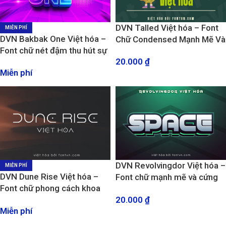
DVN Talled Việt hóa – Font
MIỄN PHÍ
DVN Bakbak One Việt hóa –
Chữ Condensed Mạnh Mẽ Và
Font chữ nét đậm thu hút sự
Đầy Phong Cách
20.000
₫
chú ý
Miễn phí
DVN Revolvingdor Việt hóa –
MIỄN PHÍ
DVN Dune Rise Việt hóa –
Font chữ mạnh mẽ và cứng
Font chữ phong cách khoa
cáp
20.000
₫
học viễn tưởng
Miễn phí