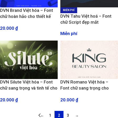
DVN Brand Việt hóa – Font
MIỄN PHÍ
DVN Tahu Việt hoá – Font
chữ hoàn hảo cho thiết kế
chữ Script đẹp mắt
nhận diện thương hiệu, Logo
20.000
₫
Miễn phí
DVN Silute Việt hóa – Font
DVN Romano Việt hóa –
chữ sang trọng và tinh tế cho
Font chữ sang trọng cho
thiết kế thương hiệu
thiết kế Logo, thương hiệu
20.000
₫
20.000
₫
cao cấp
←
1
2
3
→