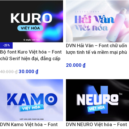
DVN Hải Vân – Font chữ uốn
-25%
Bộ font Kuro Việt hóa – Font
lượn tinh tế và mềm mại phù
chữ Serif hiện đại, đẳng cấp
hợp theo xu hướng mới nhất
20.000
₫
cho nhiều dự án (6 Font)
30.000
₫
40.000
₫
DVN Kamo Việt hóa – Font
DVN NEURO Việt hóa – Font