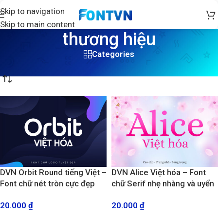
Skip to navigation
Skip to main content
thương hiệu
Categories
Trang chủ
/
Sản phẩm được gắn thẻ “thương hiệu”
/
Trang 2
DVN Orbit Round tiếng Việt –
DVN Alice Việt hóa – Font
Font chữ nét tròn cực đẹp
chữ Serif nhẹ nhàng và uyển
làm Logo, Branding
chuyển
20.000
₫
20.000
₫