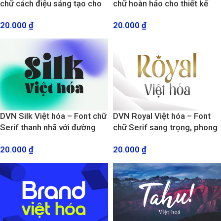
chữ cách điệu sáng tạo cho
chữ hoàn hảo cho thiết kế
thiết kế Logo, banner
Logo và xây dựng thương
20.000
₫
20.000
₫
hiệu
DVN Silk Việt hóa – Font chữ
DVN Royal Việt hóa – Font
Serif thanh nhã với đường
chữ Serif sang trọng, phong
nét mượt mà và quý phái
cách hoàng gia
20.000
₫
20.000
₫