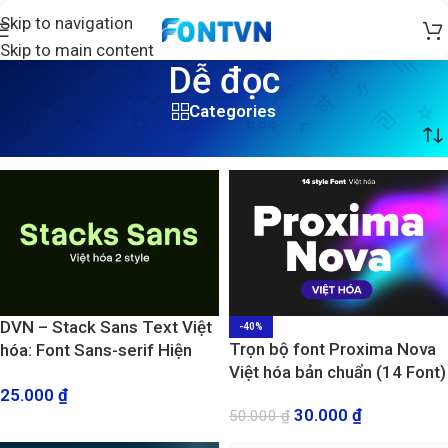
Skip to navigation
Skip to main content
Dễ đọc
Categories
Trang chủ
/
Sản phẩm được gắn thẻ “Dễ đọc”
DVN – Stack Sans Text Việt
-40%
Trọn bộ font Proxima Nova
hóa: Font Sans-serif Hiện
Việt hóa bản chuẩn (14 Font)
đại, Tối ưu cho Văn bản (2
25.000
₫
Style)
30.000
₫
50.000
₫