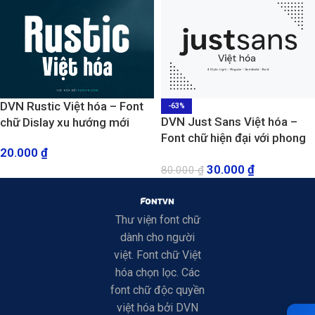
DVN Rustic Việt hóa – Font
-63%
DVN Just Sans Việt hóa –
chữ Dislay xu hướng mới
Font chữ hiện đại với phong
20.000
₫
cách tối giản và dễ sử dụng
30.000
₫
80.000
₫
Thư viện font chữ
dành cho người
việt. Font chữ Việt
hóa chọn lọc. Các
font chữ độc quyền
việt hóa bởi DVN