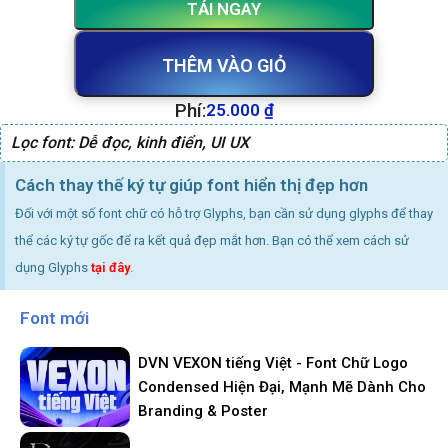
TẢI NGAY
THÊM VÀO GIỎ
Phí:
25.000
₫
Lọc font:
Dễ đọc
,
kinh điển
,
UI UX
Cách thay thế ký tự giúp font hiển thị đẹp hơn
Đối với một số font chữ có hỗ trợ Glyphs, bạn cần sử dụng glyphs để thay
thể các ký tự gốc để ra kết quả đẹp mắt hơn. Bạn có thể xem cách sử
dụng Glyphs
tại đây
.
Font mới
DVN VEXON tiếng Việt - Font Chữ Logo
Condensed Hiện Đại, Mạnh Mẽ Dành Cho
Branding & Poster