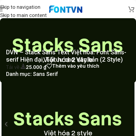
Skip to navigation
Skip to main content
DVN – Stack Sans Text Việt hóa: Font Sans-
serif Hiện đại, Tối ưu cho Văn bản (2 Style)
Thêm vào yêu thích
Tải về
25.000
₫
Danh mục:
Sans Serif