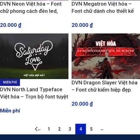
DVN Neon Việt hóa – Font
DVN Megatron Việt hóa –
chữ phong cách đèn led,
Font chữ dành cho thiết kế
bảng hiệu, party và âm nhạc
Poster phim, game
20.000
₫
20.000
₫
DVN Dragon Slayer Việt hóa
MIỄN PHÍ
DVN North Land Typeface
– Font chữ kiếm hiệp đẹp
Việt hóa – Trọn bộ font tuyệt
mắt
20.000
₫
đẹp để làm Typography,
Miễn phí
Logo phong cách xưa củ
←
1
2
3
4
5
→