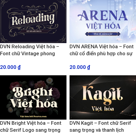
DVN Reloading Việt hóa –
DVN ARENA Việt hóa – Font
Font chữ Vintage phong
chữ cổ điển phù hợp cho sự
cách quý tộc
tinh tế và gaming
20.000
₫
20.000
₫
DVN Bright Việt hóa – Font
DVN Kagit – Font chữ Serif
chữ Serif Logo sang trọng
sang trọng và thanh lịch