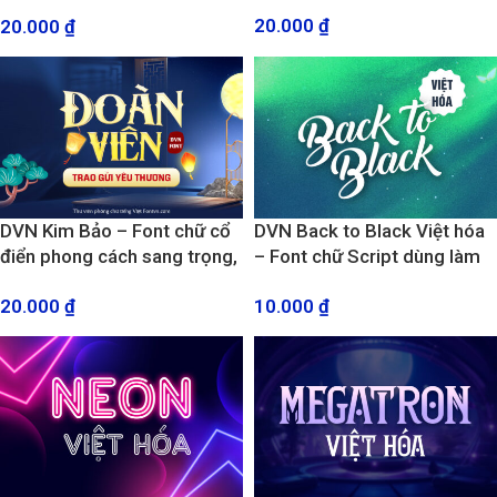
và hiện đại
20.000
₫
20.000
₫
DVN Kim Bảo – Font chữ cổ
DVN Back to Black Việt hóa
điển phong cách sang trọng,
– Font chữ Script dùng làm
quý tộc
Logo đẹp mắt và thanh lịch
20.000
₫
10.000
₫