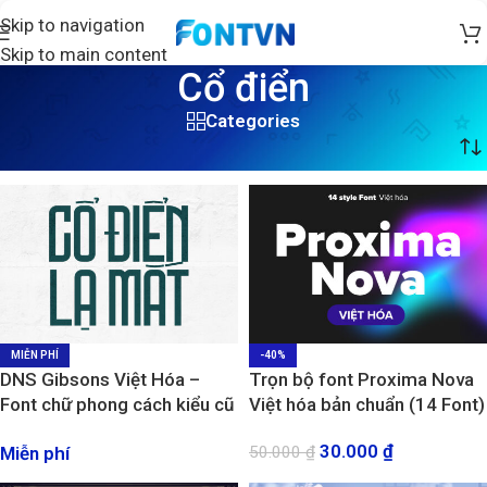
Skip to navigation
Skip to main content
Cổ điển
Categories
Trang chủ
/
Sản phẩm được gắn thẻ “Cổ điển”
/
Trang 4
MIỄN PHÍ
-40%
DNS Gibsons Việt Hóa –
Trọn bộ font Proxima Nova
Font chữ phong cách kiểu cũ
Việt hóa bản chuẩn (14 Font)
độc đáo
30.000
₫
Miễn phí
50.000
₫