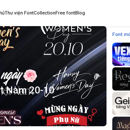
hủ
Thư viện Font
Collection
Free font
Blog
Font mớ
ệt Nam 20-10