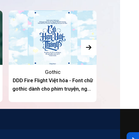
Gothic
DDD Fire Flight Việt hóa - Font chữ
LNTH Pincoy
gothic dành cho phim truyện, ngôn
Font chữ p
tình
đ