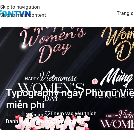
Skip to navigation
Trang c
Skip to main content
Typography ngày Phụ nữ Vi
miễn phí
Thêm vào yêu thích
Tải về
Miễn phí
Danh mục:
Miễn phí
,
Typography