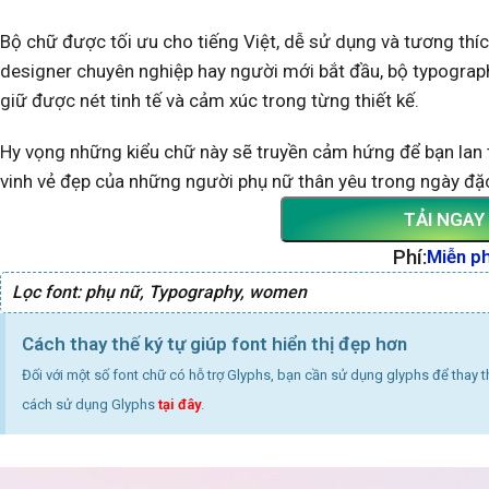
Bộ chữ được tối ưu cho tiếng Việt, dễ sử dụng và tương thíc
designer chuyên nghiệp hay người mới bắt đầu, bộ typograph
giữ được nét tinh tế và cảm xúc trong từng thiết kế.
Hy vọng những kiểu chữ này sẽ truyền cảm hứng để bạn lan tỏ
vinh vẻ đẹp của những người phụ nữ thân yêu trong ngày đặc
TẢI NGAY
Phí:
Miễn ph
Lọc font:
phụ nữ
,
Typography
,
women
Cách thay thế ký tự giúp font hiển thị đẹp hơn
Đối với một số font chữ có hỗ trợ Glyphs, bạn cần sử dụng glyphs để thay 
cách sử dụng Glyphs
tại đây
.