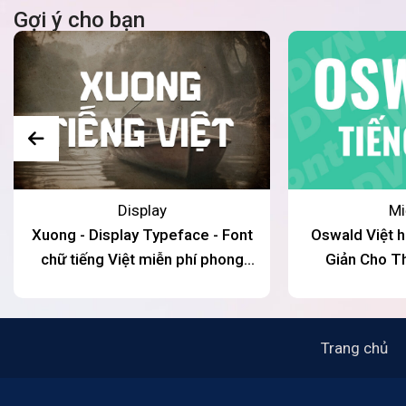
Gợi ý cho bạn
Display
Mi
Xuong - Display Typeface - Font
Oswald Việt h
chữ tiếng Việt miễn phí phong
Giản Cho Th
cách miền Tây
Trang chủ