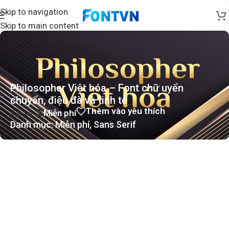
Skip to navigation
Skip to main content
Philosopher Việt hóa – Font chữ uyển
chuyển, điệu đà và tinh tế
Thêm vào yêu thích
Tải về
Miễn phí
Danh mục:
Miễn phí
,
Sans Serif