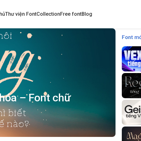
hủ
Thư viện Font
Collection
Free font
Blog
Font mớ
hóa – Font chữ