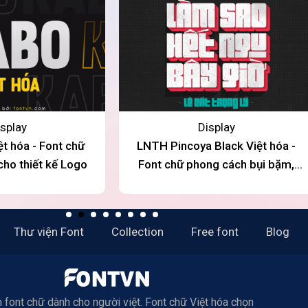
splay
Display
t hóa - Font chữ
LNTH Pincoya Black Việt hóa -
ho thiết kế Logo
Font chữ phong cách bụi bặm,
đường phố
Thư viện Font
Collection
Free font
Blog
 font chữ dành cho người việt. Font chữ Việt hóa chọn