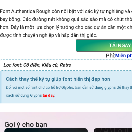
Font Authentica Rough còn nổi bật với các ký tự nghiêng và
bay bổng. Các đường nét không quá sắc sảo mà có chút thô s
hơn. Đây là một lựa chọn lý tưởng cho các dự án cần một chú
được tính chuyên nghiệp và hấp dẫn thị giác.
TẢI NGAY
Phí:
Miễn ph
Lọc font:
Cổ điển
,
Kiểu củ
,
Retro
Cách thay thế ký tự giúp font hiển thị đẹp hơn
Đối với một số font chữ có hỗ trợ Glyphs, bạn cần sử dụng glyphs để thay 
cách sử dụng Glyphs
tại đây
.
Gợi ý cho bạn