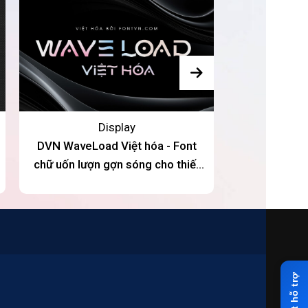
Display
DVN WaveLoad Việt hóa - Font
Retro Warp 
chữ uốn lượn gợn sóng cho thiết
đậm chất cổ 
kế sáng tạo
N