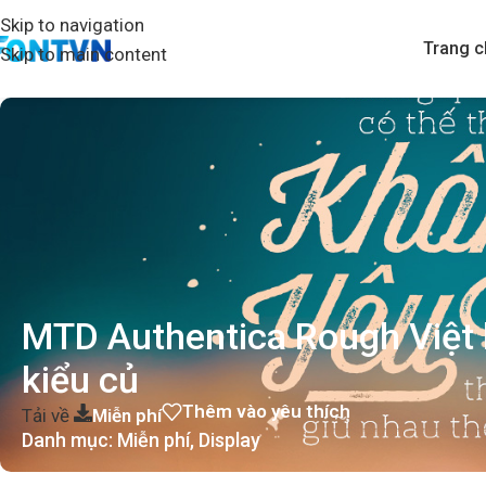
Skip to navigation
Trang c
Skip to main content
MTD Authentica Rough Việt 
kiểu củ
Thêm vào yêu thích
Tải về
Miễn phí
Danh mục:
Miễn phí
,
Display