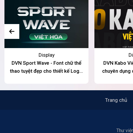
Display
Di
DVN Sport Wave - Font chữ thể
DVN Kabo Việ
thao tuyệt đẹp cho thiết kế Logo,
chuyên dụng c
banner quảng cáo
Trang chủ
Thư viện