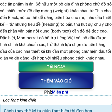
các ấn phẩm in ấn. Sở hữu một bộ gia đình phông chữ đồ sộ
với nhiều mức độ dày mỏng (weight) khác nhau từ Thin cho
đến Black, nó có thể dễ dàng biến hóa cho mọi nhu cầu thiết
kế — từ những tiêu đề (heading) to bản, thu hút sự chú ý cho
đến phần văn bản nội dung (body text) cần độ dễ đọc cao.
Đặc biệt, Montserrat có hỗ trợ tiếng Việt với bộ dấu được
tinh chỉnh khá chuẩn xác, trở thành lựa chọn ưu tiên hàng
đầu của các nhà thiết kế khi cần một phông chữ hiện đại, tối
giản và dễ dàng kết hợp với nhiều phong cách khác nhau.
TẢI NGAY
THÊM VÀO GIỎ
Phí:
Miễn phí
Lọc font:
kinh điển
Cách thay thế ký tự giúp font hiển thị đẹp hơn