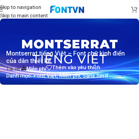
Skip to navigation
Skip to main content
Montserrat tiếng Việt – Font chữ kinh điển
của dân thiết kế
Thêm vào yêu thích
Tải về
Miễn phí
Danh mục:
Font Việt
,
Miễn phí
,
Sans Serif