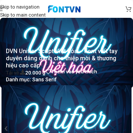
Skip to navigation
Skip to main content
DVN Unifier Script Việt hóa – Font viết tay
duyên dáng dành cho thiệp mời & thương
hiệu cao cấp
Thêm vào yêu thích
Tải về
20.000
₫
Danh mục:
Sans Serif