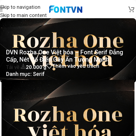
Skip to navigation
Skip to main content
DVN Rozha One Việt hóa – Font Serif Đẳng
Cấp, Nét Cổ Điển Gây Ấn Tượng Mạnh
Thêm vào yêu thích
Tải về
20.000
₫
Danh mục:
Serif