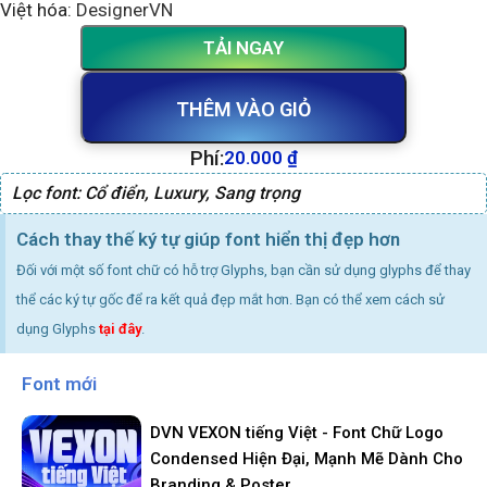
Việt hóa:
DesignerVN
TẢI NGAY
THÊM VÀO GIỎ
Phí:
20.000
₫
Lọc font:
Cổ điển
,
Luxury
,
Sang trọng
Cách thay thế ký tự giúp font hiển thị đẹp hơn
Đối với một số font chữ có hỗ trợ Glyphs, bạn cần sử dụng glyphs để thay
thể các ký tự gốc để ra kết quả đẹp mắt hơn. Bạn có thể xem cách sử
dụng Glyphs
tại đây
.
Font mới
DVN VEXON tiếng Việt - Font Chữ Logo
Condensed Hiện Đại, Mạnh Mẽ Dành Cho
Branding & Poster