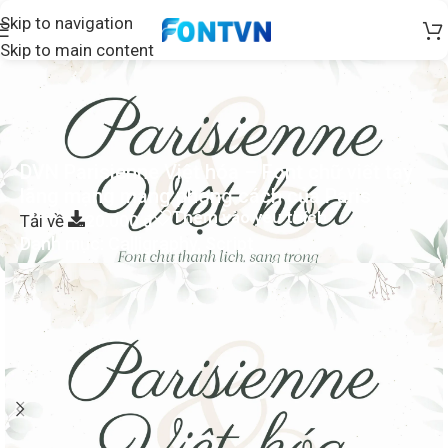
Skip to navigation
Skip to main content
DVN Parisienne Việt hóa – Font chữ viết tay
lãng mạng mang phong cách của Paris
Thêm vào yêu thích
Tải về
20.000
₫
Danh mục:
Calligraphy
,
Script