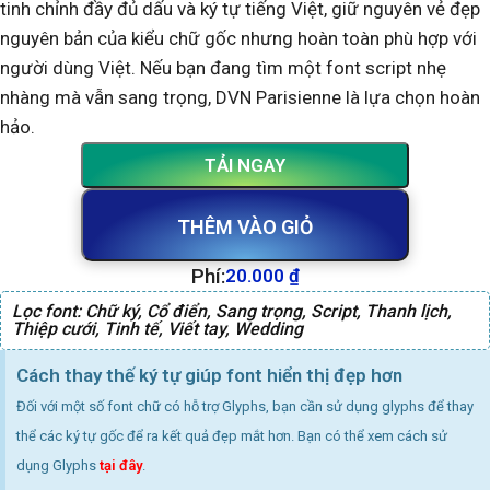
tinh chỉnh đầy đủ dấu và ký tự tiếng Việt, giữ nguyên vẻ đẹp
nguyên bản của kiểu chữ gốc nhưng hoàn toàn phù hợp với
người dùng Việt. Nếu bạn đang tìm một font script nhẹ
nhàng mà vẫn sang trọng, DVN Parisienne là lựa chọn hoàn
hảo.
TẢI NGAY
THÊM VÀO GIỎ
Phí:
20.000
₫
Lọc font:
Chữ ký
,
Cổ điển
,
Sang trọng
,
Script
,
Thanh lịch
,
Thiệp cưới
,
Tinh tế
,
Viết tay
,
Wedding
Cách thay thế ký tự giúp font hiển thị đẹp hơn
Đối với một số font chữ có hỗ trợ Glyphs, bạn cần sử dụng glyphs để thay
thể các ký tự gốc để ra kết quả đẹp mắt hơn. Bạn có thể xem cách sử
dụng Glyphs
tại đây
.