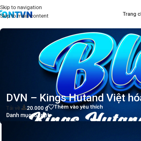
Skip to navigation
Trang c
Skip to main content
DVN – Kings Hutand Việt hó
Thêm vào yêu thích
Tải về
20.000
₫
Danh mục:
Script