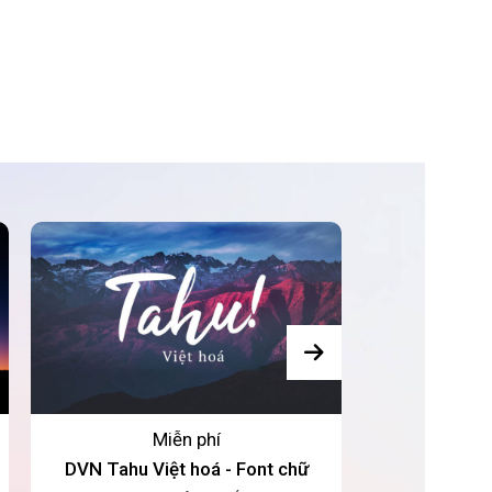
Miễn phí
DVN Tahu Việt hoá - Font chữ
LNTH - Hotel L