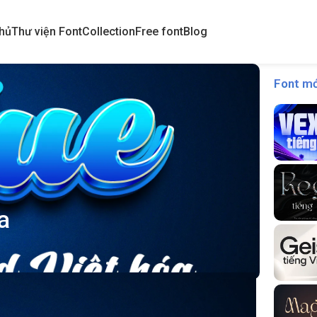
hủ
Thư viện Font
Collection
Free font
Blog
Font mớ
a