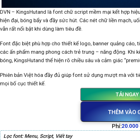
DVN – KingsHutand là font chữ script mềm mại kết hợp hiệu 
hiện đại, bóng bẩy và đầy sức hút. Các nét chữ liền mạch, u
vẫn rất nổi bật khi dùng làm tiêu đề.
Font đặc biệt phù hợp cho thiết kế logo, banner quảng cáo, t
các ấn phẩm mang phong cách trẻ trung – năng động. Khi kế
bóng, KingsHutand thể hiện rõ chiều sâu và cảm giác “prem
Phiên bản Việt hóa đầy đủ giúp font sử dụng mượt mà với ti
mọi bố cục thiết kế.
TẢI NGAY
THÊM VÀO 
Phí:
20.000
Lọc font:
Menu
,
Script
,
Viết tay