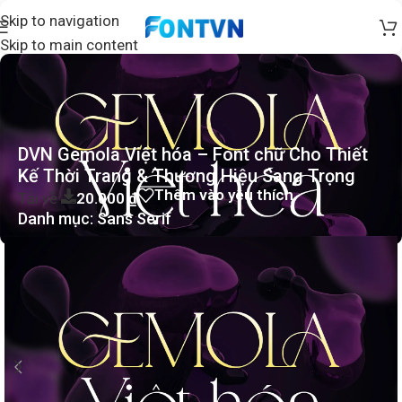
Skip to navigation
Skip to main content
DVN Gemola Việt hóa – Font chữ Cho Thiết
Kế Thời Trang & Thương Hiệu Sang Trọng
Thêm vào yêu thích
Tải về
20.000
₫
Danh mục:
Sans Serif