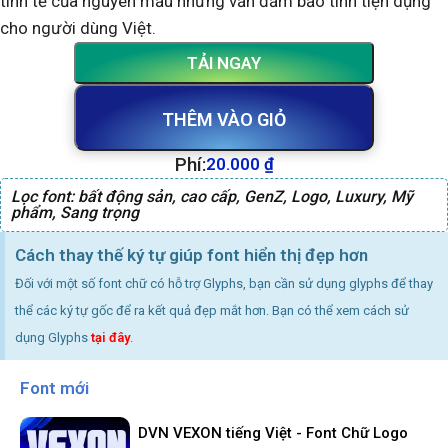
tinh tế của nguyên mẫu nhưng vẫn đảm bảo tính tiện dụng
cho người dùng Việt.
TẢI NGAY
THÊM VÀO GIỎ
Phí:
20.000
₫
Lọc font:
bất động sản
,
cao cấp
,
GenZ
,
Logo
,
Luxury
,
Mỹ
phẩm
,
Sang trọng
Cách thay thế ký tự giúp font hiển thị đẹp hơn
Đối với một số font chữ có hỗ trợ Glyphs, bạn cần sử dụng glyphs để thay
thể các ký tự gốc để ra kết quả đẹp mắt hơn. Bạn có thể xem cách sử
dụng Glyphs
tại đây
.
Font mới
DVN VEXON tiếng Việt - Font Chữ Logo