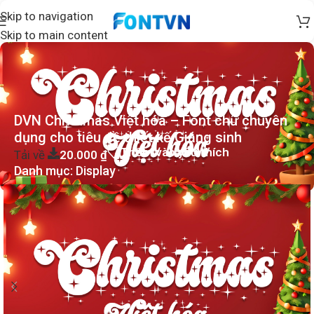
Skip to navigation
Skip to main content
DVN Christmas Việt hóa – Font chữ chuyên
dụng cho tiêu đề thiết kế Giáng sinh
Thêm vào yêu thích
Tải về
20.000
₫
Danh mục:
Display