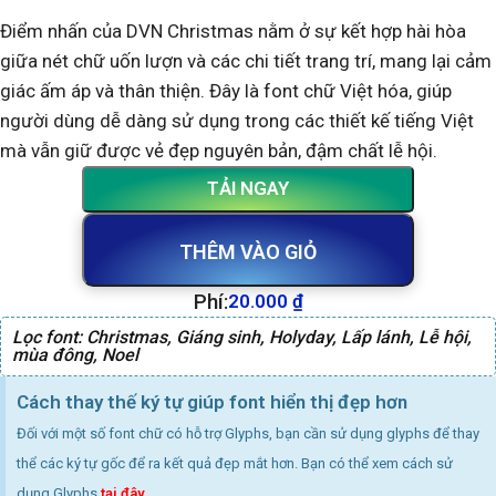
Điểm nhấn của DVN Christmas nằm ở sự kết hợp hài hòa
giữa nét chữ uốn lượn và các chi tiết trang trí, mang lại cảm
giác ấm áp và thân thiện. Đây là font chữ Việt hóa, giúp
người dùng dễ dàng sử dụng trong các thiết kế tiếng Việt
mà vẫn giữ được vẻ đẹp nguyên bản, đậm chất lễ hội.
TẢI NGAY
THÊM VÀO GIỎ
Phí:
20.000
₫
Lọc font:
Christmas
,
Giáng sinh
,
Holyday
,
Lấp lánh
,
Lễ hội
,
mùa đông
,
Noel
Cách thay thế ký tự giúp font hiển thị đẹp hơn
Đối với một số font chữ có hỗ trợ Glyphs, bạn cần sử dụng glyphs để thay
thể các ký tự gốc để ra kết quả đẹp mắt hơn. Bạn có thể xem cách sử
dụng Glyphs
tại đây
.