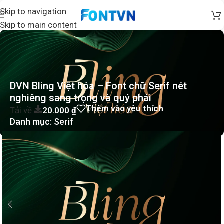
Skip to navigation
Skip to main content
DVN Bling Việt hóa – Font chữ Serif nét
nghiêng sang trọng và quý phái
Thêm vào yêu thích
Tải về
20.000
₫
Danh mục:
Serif