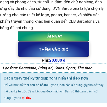
dạng và phong cách, từ chữ in đậm đến chữ nghiêng, đáp
ứng đầy đủ nhu cầu sử dụng. DVN Barcelona là lựa chọn lý
tưởng cho các thiết kế logo, poster, banner, và nhiều sản
phẩm truyền thông khác liên quan đến CLB Barcelona và
bóng đá nói chung.
TẢI NGAY
THÊM VÀO GIỎ
Phí:
20.000
₫
Lọc font:
Barcelona
,
Bóng đá
,
Cules
,
Sport
,
Thể thao
Cách thay thế ký tự giúp font hiển thị đẹp hơn
Đối với một số font chữ có hỗ trợ Glyphs, bạn cần sử dụng glyphs để thay
thể các ký tự gốc để ra kết quả đẹp mắt hơn. Bạn có thể xem cách sử
dụng Glyphs
tại đây
.