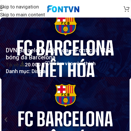
Skip to navigation
Skip to main content
DVN Barcelona Việt hóa – Font chữ CLB
bóng đá Barcelona
Thêm vào yêu thích
Tải về
20.000
₫
Danh mục:
Display