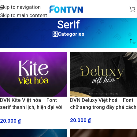
Skip to navigation
Skip to main content
Serif
Categories
Trang chủ
/
Serif
/
Trang 3
DVN Kite Việt hóa – Font
DVN Deluxy Việt hoá – Font
serif thanh lịch, hiện đại với
chữ sang trong đầy phá cách
bộ ký tự mở rộng
20.000
₫
20.000
₫