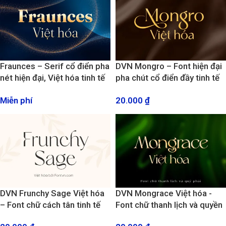
Fraunces – Serif cổ điển pha
DVN Mongro – Font hiện đại
nét hiện đại, Việt hóa tinh tế
pha chút cổ điển đầy tinh tế
cho thiết kế cao cấp
với nhiều biến thể uốn lượn
Miễn phí
20.000
₫
đẹp mắt
DVN Frunchy Sage Việt hóa
DVN Mongrace Việt hóa -
– Font chữ cách tân tinh tế
Font chữ thanh lịch và quyền
trong từng chi tiết
quý