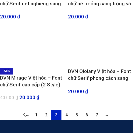
chữ Serif nét nghiêng sang
chữ nét mỏng sang trọng và
trọng và quý phái
tinh tế
20.000
₫
20.000
₫
DVN Qiolany Việt hóa – Font
-50%
DVN Mirage Việt hóa – Font
chữ Serif phong cách sang
chữ Serif cao cấp (2 Style)
trọng
20.000
₫
20.000
₫
40.000
₫
←
1
2
3
4
5
6
7
→