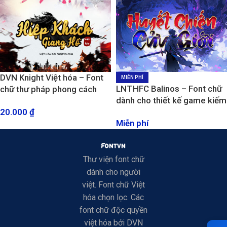
DVN Knight Việt hóa – Font
MIỄN PHÍ
LNTHFC Balinos – Font chữ
chữ thư pháp phong cách
dành cho thiết kế game kiếm
kiếm hiệp
20.000
₫
hiệp, cổ trang
Miễn phí
Thư viện font chữ
dành cho người
việt. Font chữ Việt
hóa chọn lọc. Các
font chữ độc quyền
việt hóa bởi DVN