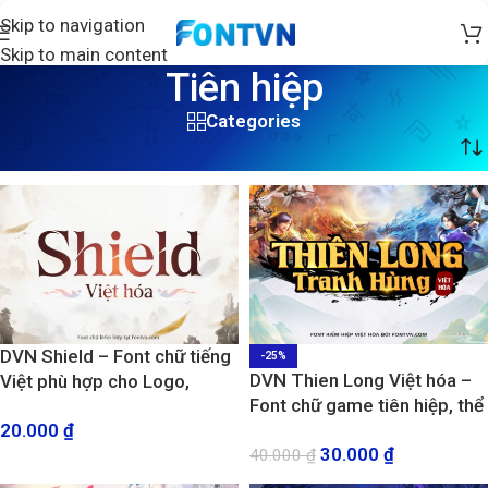
Skip to navigation
Skip to main content
Tiên hiệp
Categories
Trang chủ
/
Sản phẩm được gắn thẻ “Tiên hiệp”
DVN Shield – Font chữ tiếng
-25%
DVN Thien Long Việt hóa –
Việt phù hợp cho Logo,
Font chữ game tiên hiệp, thể
Game kiếm hiệp
20.000
₫
thao, gothic
30.000
₫
40.000
₫