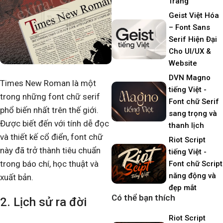
Trang
Geist Việt Hóa
– Font Sans
Serif Hiện Đại
Cho UI/UX &
Website
DVN Magno
Times New Roman là một
tiếng Việt -
trong những font chữ serif
Font chữ Serif
phổ biến nhất trên thế giới.
sang trọng và
Được biết đến với tính dễ đọc
thanh lịch
và thiết kế cổ điển, font chữ
Riot Script
này đã trở thành tiêu chuẩn
tiếng Việt -
trong báo chí, học thuật và
Font chữ Script
năng động và
xuất bản.
đẹp mắt
Có thể bạn thích
2. Lịch sử ra đời
Riot Script