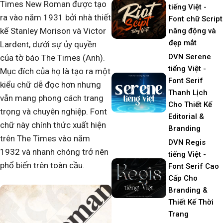
Times New Roman được tạo
tiếng Việt -
ra vào năm 1931 bởi nhà thiết
Font chữ Script
kế Stanley Morison và Victor
năng động và
đẹp mắt
Lardent, dưới sự ủy quyền
DVN Serene
của tờ báo The Times (Anh).
tiếng Việt -
Mục đích của họ là tạo ra một
Font Serif
kiểu chữ dễ đọc hơn nhưng
Thanh Lịch
vẫn mang phong cách trang
Cho Thiết Kế
trọng và chuyên nghiệp. Font
Editorial &
chữ này chính thức xuất hiện
Branding
trên The Times vào năm
DVN Regis
1932 và nhanh chóng trở nên
tiếng Việt -
phổ biến trên toàn cầu.
Font Serif Cao
Cấp Cho
Branding &
Thiết Kế Thời
Trang