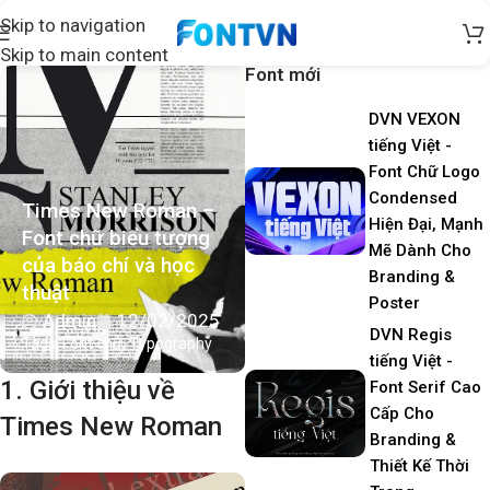
Skip to navigation
Skip to main content
Font mới
DVN VEXON
tiếng Việt -
Font Chữ Logo
Condensed
Times New Roman –
Hiện Đại, Mạnh
Font chữ biểu tượng
Mẽ Dành Cho
của báo chí và học
Branding &
thuật
Poster
Admin
12/02/2025
DVN Regis
Tags:
Font chữ
,
Typography
tiếng Việt -
1. Giới thiệu về
Font Serif Cao
Cấp Cho
Times New Roman
Branding &
Thiết Kế Thời