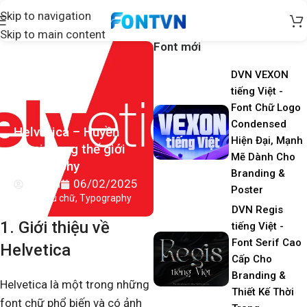
Skip to navigation
Skip to main content
Font mới
DVN VEXON
tiếng Việt -
Font Chữ Logo
Condensed
Helvetica – Huyền
Hiện Đại, Mạnh
thoại trong thế giới
Mẽ Dành Cho
typography
Branding &
Admin
06/02/2025
Poster
Tags:
Kiểu chữ
,
Typography
DVN Regis
1. Giới thiệu về
tiếng Việt -
Font Serif Cao
Helvetica
Cấp Cho
Branding &
Helvetica là một trong những
Thiết Kế Thời
font chữ phổ biến và có ảnh