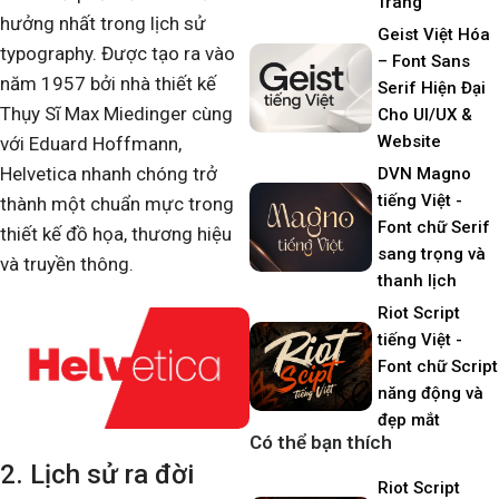
Trang
hưởng nhất trong lịch sử
Geist Việt Hóa
typography. Được tạo ra vào
– Font Sans
năm 1957 bởi nhà thiết kế
Serif Hiện Đại
Thụy Sĩ Max Miedinger cùng
Cho UI/UX &
Website
với Eduard Hoffmann,
Helvetica nhanh chóng trở
DVN Magno
tiếng Việt -
thành một chuẩn mực trong
Font chữ Serif
thiết kế đồ họa, thương hiệu
sang trọng và
và truyền thông.
thanh lịch
Riot Script
tiếng Việt -
Font chữ Script
năng động và
đẹp mắt
Có thể bạn thích
2. Lịch sử ra đời
Riot Script