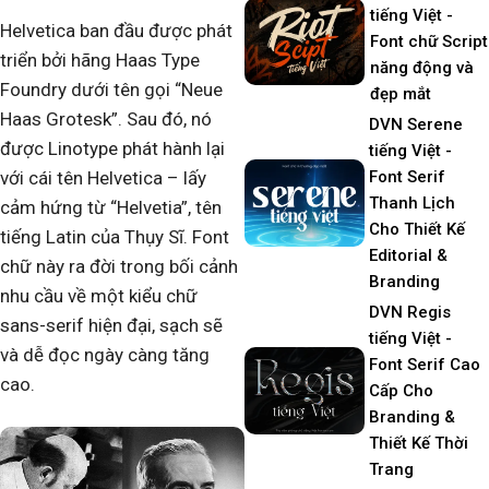
tiếng Việt -
Helvetica ban đầu được phát
Font chữ Script
triển bởi hãng Haas Type
năng động và
Foundry dưới tên gọi “Neue
đẹp mắt
Haas Grotesk”. Sau đó, nó
DVN Serene
được Linotype phát hành lại
tiếng Việt -
Font Serif
với cái tên Helvetica – lấy
Thanh Lịch
cảm hứng từ “Helvetia”, tên
Cho Thiết Kế
tiếng Latin của Thụy Sĩ. Font
Editorial &
chữ này ra đời trong bối cảnh
Branding
nhu cầu về một kiểu chữ
DVN Regis
sans-serif hiện đại, sạch sẽ
tiếng Việt -
và dễ đọc ngày càng tăng
Font Serif Cao
cao.
Cấp Cho
Branding &
Thiết Kế Thời
Trang