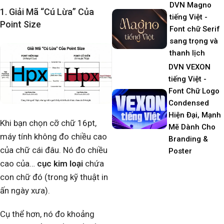
DVN Magno
1. Giải Mã “Cú Lừa” Của
tiếng Việt -
Point Size​
Font chữ Serif
sang trọng và
thanh lịch
DVN VEXON
tiếng Việt -
Font Chữ Logo
Condensed
Hiện Đại, Mạnh
Khi bạn chọn cỡ chữ 16pt,
Mẽ Dành Cho
máy tính không đo chiều cao
Branding &
của chữ cái đâu. Nó đo chiều
Poster
cao của…
cục kim loại
chứa
con chữ đó (trong kỹ thuật in
ấn ngày xưa).
Cụ thể hơn, nó đo khoảng