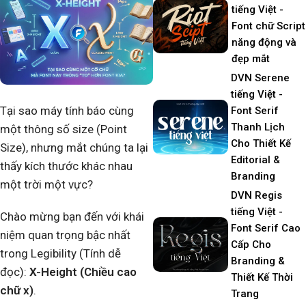
tiếng Việt -
Font chữ Script
năng động và
đẹp mắt
DVN Serene
tiếng Việt -
Tại sao máy tính báo cùng
Font Serif
Thanh Lịch
một thông số size (Point
Cho Thiết Kế
Size), nhưng mắt chúng ta lại
Editorial &
thấy kích thước khác nhau
Branding
một trời một vực?
DVN Regis
tiếng Việt -
Chào mừng bạn đến với khái
Font Serif Cao
niệm quan trọng bậc nhất
Cấp Cho
trong Legibility (Tính dễ
Branding &
đọc):
X-Height (Chiều cao
Thiết Kế Thời
chữ x)
.
Trang