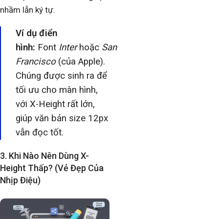
nhầm lẫn ký tự.
Ví dụ điển
hình:
Font
Inter
hoặc
San
Francisco
(của Apple).
Chúng được sinh ra để
tối ưu cho màn hình,
với X-Height rất lớn,
giúp văn bản size 12px
vẫn đọc tốt.
3. Khi Nào Nên Dùng X-
Height Thấp? (Vẻ Đẹp Của
Nhịp Điệu)​