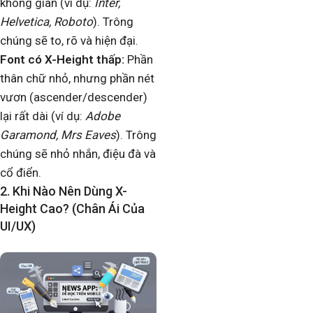
không gian (ví dụ:
Inter,
Helvetica, Roboto
). Trông
chúng sẽ to, rõ và hiện đại.
Font có X-Height thấp:
Phần
thân chữ nhỏ, nhưng phần nét
vươn (ascender/descender)
lại rất dài (ví dụ:
Adobe
Garamond, Mrs Eaves
). Trông
chúng sẽ nhỏ nhắn, điệu đà và
cổ điển.
2. Khi Nào Nên Dùng X-
Height Cao? (Chân Ái Của
UI/UX)​