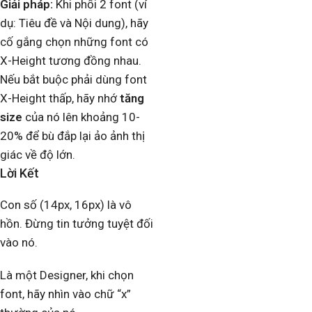
Giải pháp:
Khi phối 2 font (ví
dụ: Tiêu đề và Nội dung), hãy
cố gắng chọn những font có
X-Height tương đồng nhau.
Nếu bắt buộc phải dùng font
X-Height thấp, hãy nhớ
tăng
size
của nó lên khoảng 10-
20% để bù đắp lại ảo ảnh thị
giác về độ lớn.
Lời Kết​
Con số (14px, 16px) là vô
hồn. Đừng tin tưởng tuyệt đối
vào nó.
Là một Designer, khi chọn
font, hãy nhìn vào chữ “x”