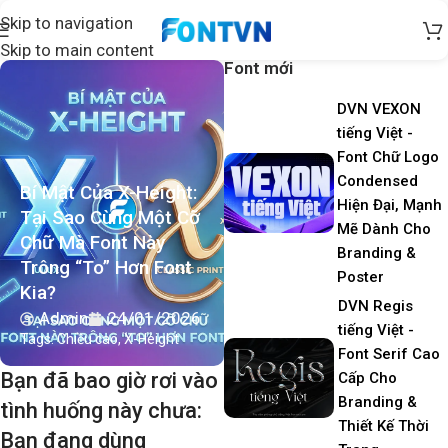
Skip to navigation
Skip to main content
Font mới
DVN VEXON
tiếng Việt -
Font Chữ Logo
Condensed
Bí Mật Của X-Height:
Hiện Đại, Mạnh
Tại Sao Cùng Một Cỡ
Mẽ Dành Cho
Chữ Mà Font Này
Branding &
Trông “To” Hơn Font
Poster
Kia?
DVN Regis
Admin
24/01/2026
tiếng Việt -
Tags:
Chiều cao
,
X-Height
Font Serif Cao
Bạn đã bao giờ rơi vào
Cấp Cho
Branding &
tình huống này chưa:
Thiết Kế Thời
Bạn đang dùng