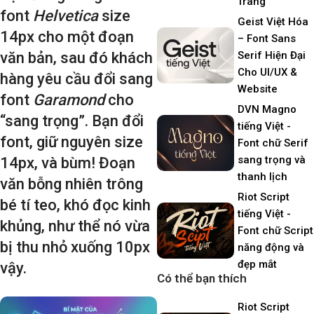
Trang
font
Helvetica
size
Geist Việt Hóa
14px cho một đoạn
– Font Sans
văn bản, sau đó khách
Serif Hiện Đại
Cho UI/UX &
hàng yêu cầu đổi sang
Website
font
Garamond
cho
DVN Magno
“sang trọng”. Bạn đổi
tiếng Việt -
font, giữ nguyên size
Font chữ Serif
sang trọng và
14px, và bùm! Đoạn
thanh lịch
văn bỗng nhiên trông
Riot Script
bé tí teo, khó đọc kinh
tiếng Việt -
khủng, như thể nó vừa
Font chữ Script
bị thu nhỏ xuống 10px
năng động và
đẹp mắt
vậy.​
Có thể bạn thích
Riot Script