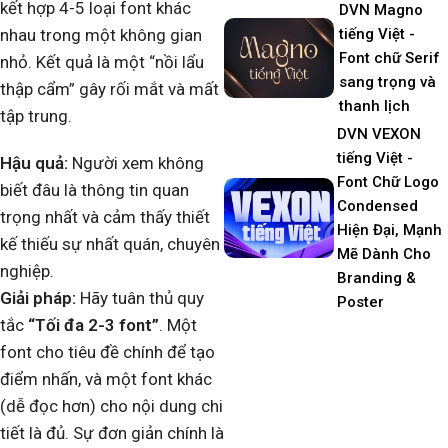
kết hợp 4-5 loại font khác
DVN Magno
tiếng Việt -
nhau trong một không gian
Font chữ Serif
nhỏ. Kết quả là một “nồi lẩu
sang trọng và
thập cẩm” gây rối mắt và mất
thanh lịch
tập trung.
DVN VEXON
tiếng Việt -
Hậu quả:
Người xem không
Font Chữ Logo
biết đâu là thông tin quan
Condensed
trọng nhất và cảm thấy thiết
Hiện Đại, Mạnh
kế thiếu sự nhất quán, chuyên
Mẽ Dành Cho
nghiệp.
Branding &
Giải pháp:
Hãy tuân thủ quy
Poster
tắc
“Tối đa 2-3 font”
. Một
font cho tiêu đề chính để tạo
điểm nhấn, và một font khác
(dễ đọc hơn) cho nội dung chi
tiết là đủ. Sự đơn giản chính là