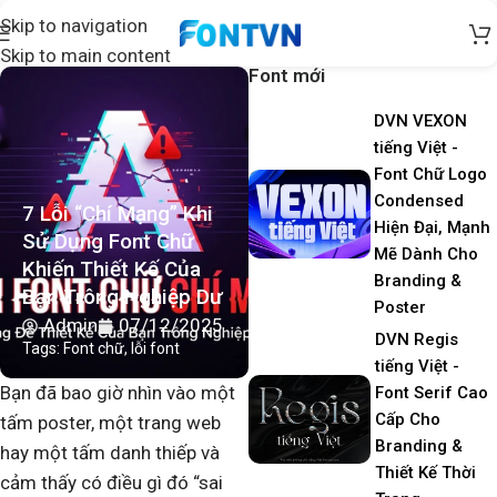
Skip to navigation
Skip to main content
Font mới
DVN VEXON
tiếng Việt -
Font Chữ Logo
Condensed
7 Lỗi “Chí Mạng” Khi
Hiện Đại, Mạnh
Sử Dụng Font Chữ
Mẽ Dành Cho
Khiến Thiết Kế Của
Branding &
Bạn Trông Nghiệp Dư
Poster
Admin
07/12/2025
DVN Regis
Tags:
Font chữ
,
lỗi font
tiếng Việt -
Bạn đã bao giờ nhìn vào một
Font Serif Cao
Cấp Cho
tấm poster, một trang web
Branding &
hay một tấm danh thiếp và
Thiết Kế Thời
cảm thấy có điều gì đó “sai