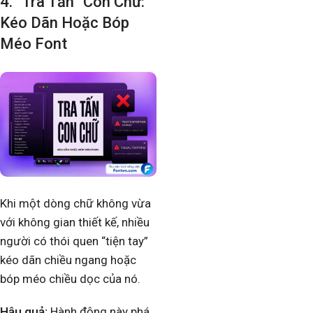
4. “Tra Tấn” Con Chữ:
Kéo Dãn Hoặc Bóp
Méo Font
Khi một dòng chữ không vừa
với không gian thiết kế, nhiều
người có thói quen “tiện tay”
kéo dãn chiều ngang hoặc
bóp méo chiều dọc của nó.
Hậu quả:
Hành động này phá