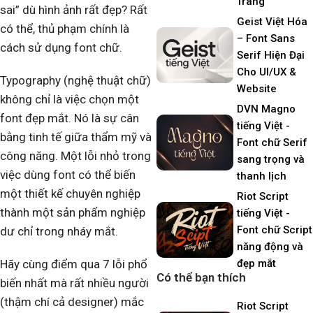
Trang
sai” dù hình ảnh rất đẹp? Rất
Geist Việt Hóa
có thể, thủ phạm chính là
– Font Sans
cách sử dụng font chữ.
Serif Hiện Đại
Cho UI/UX &
Typography (nghệ thuật chữ)
Website
không chỉ là việc chọn một
DVN Magno
font đẹp mắt. Nó là sự cân
tiếng Việt -
bằng tinh tế giữa thẩm mỹ và
Font chữ Serif
công năng. Một lỗi nhỏ trong
sang trọng và
việc dùng font có thể biến
thanh lịch
một thiết kế chuyên nghiệp
Riot Script
thành một sản phẩm nghiệp
tiếng Việt -
Font chữ Script
dư chỉ trong nháy mắt.
năng động và
Hãy cùng điểm qua 7 lỗi phổ
đẹp mắt
Có thể bạn thích
biến nhất mà rất nhiều người
(thậm chí cả designer) mắc
Riot Script