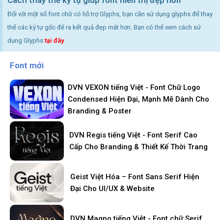
Cách thay thế ký tự giúp font hiển thị đẹp hơn
Đối với một số font chữ có hỗ trợ Glyphs, bạn cần sử dụng glyphs để thay
thể các ký tự gốc để ra kết quả đẹp mắt hơn. Bạn có thể xem cách sử
dụng Glyphs
tại đây
.
Font mới
DVN VEXON tiếng Việt - Font Chữ Logo
Condensed Hiện Đại, Mạnh Mẽ Dành Cho
Branding & Poster
DVN Regis tiếng Việt - Font Serif Cao
Cấp Cho Branding & Thiết Kế Thời Trang
Geist Việt Hóa – Font Sans Serif Hiện
Đại Cho UI/UX & Website
DVN Magno tiếng Việt - Font chữ Serif