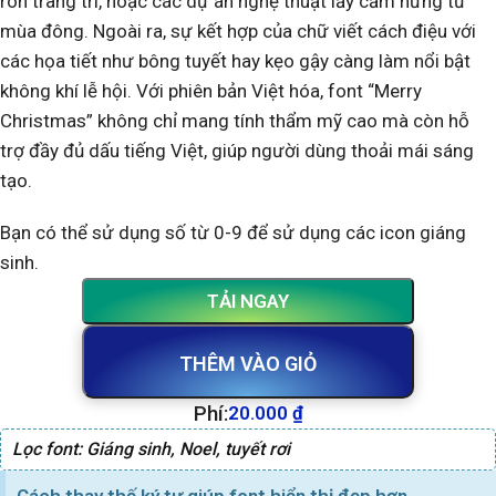
rôn trang trí, hoặc các dự án nghệ thuật lấy cảm hứng từ
mùa đông. Ngoài ra, sự kết hợp của chữ viết cách điệu với
các họa tiết như bông tuyết hay kẹo gậy càng làm nổi bật
không khí lễ hội. Với phiên bản Việt hóa, font “Merry
Christmas” không chỉ mang tính thẩm mỹ cao mà còn hỗ
trợ đầy đủ dấu tiếng Việt, giúp người dùng thoải mái sáng
tạo.
Bạn có thể sử dụng số từ 0-9 để sử dụng các icon giáng
sinh.
TẢI NGAY
THÊM VÀO GIỎ
Phí:
20.000
₫
Lọc font:
Giáng sinh
,
Noel
,
tuyết rơi