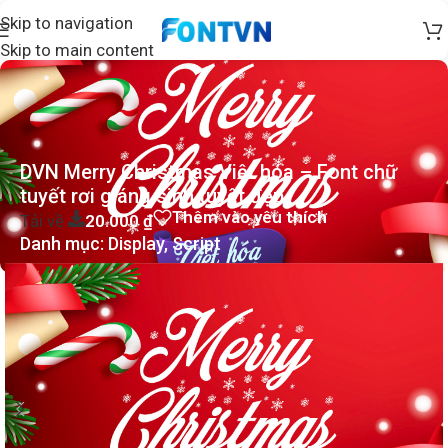
Skip to navigation
Skip to main content
DVN Merry Christmas Việt hóa – Font chữ
tuyết rơi giáng sinh tuyệt đẹp
Thêm vào yêu thích
Tải về
20.000
₫
Danh mục:
Display
,
Script