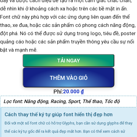
dày và được cách điệu để tạo ra một cảm giác chắc chắn,
dễ nhìn khi ở khoảng cách xa hoặc trên các bề mặt in ấn.
Font chữ này phù hợp với các ứng dụng liên quan đến thể
thao, xe đua, hoặc các sản phẩm có phong cách năng động,
đột phá. Nó có thể được sử dụng trong logo, tiêu đề, poster
quảng cáo hoặc các sản phẩm truyền thông yêu cầu sự nổi
bật và mạnh mẽ.
TẢI NGAY
THÊM VÀO GIỎ
Phí:
20.000
₫
Lọc font:
Năng động
,
Racing
,
Sport
,
Thể thao
,
Tốc độ
Cách thay thế ký tự giúp font hiển thị đẹp hơn
Đối với một số font chữ có hỗ trợ Glyphs, bạn cần sử dụng glyphs để thay
thể các ký tự gốc để ra kết quả đẹp mắt hơn. Bạn có thể xem cách sử