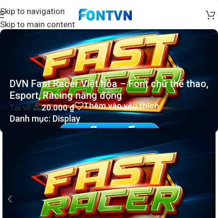
Skip to navigation
Skip to main content
DVN Fast Racer Việt hóa – Font chữ thể thao,
Esport, Racing năng động
Thêm vào yêu thích
Tải về
20.000
₫
Danh mục:
Display